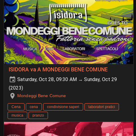
ISIDORA va A MONDEGGI BENE COMUNE
Saturday, Oct 28, 09:30 AM → Sunday, Oct 29
(2023)
Mondeggi Bene Comune
Cena
cena
condivisione saperi
laboratori pratici
musica
pranzo