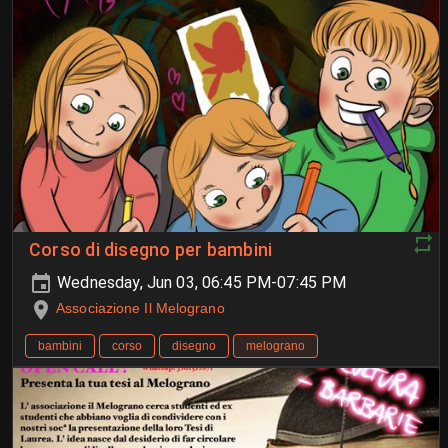
Corso di disegno per bambini
Wednesday, Jun 03, 06:45 PM-07:45 PM
Associazione Il Melograno
bambini
corso
disegno
melograno