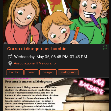
Corso di disegno per bambini
Wednesday, May 06, 06:45 PM-07:45 PM
Associazione Il Melograno
bambini
corso
disegno
melograno