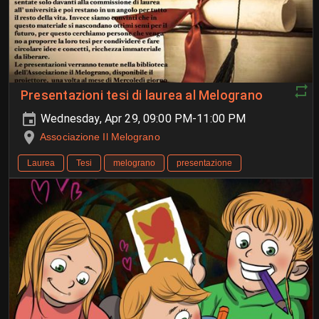
Presentazioni tesi di laurea al Melograno
Wednesday, Apr 29, 09:00 PM-11:00 PM
Associazione Il Melograno
Laurea
Tesi
melograno
presentazione