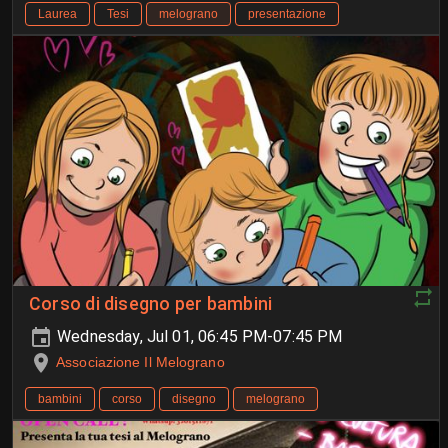
Laurea
Tesi
melograno
presentazione
Corso di disegno per bambini
Wednesday, Jul 01, 06:45 PM-07:45 PM
Associazione Il Melograno
bambini
corso
disegno
melograno