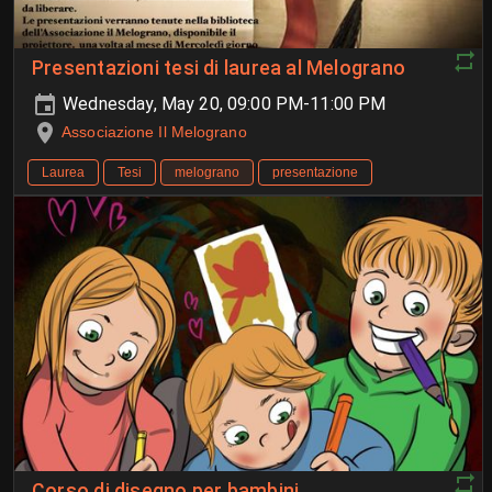
Presentazioni tesi di laurea al Melograno
Wednesday, May 20, 09:00 PM-11:00 PM
Associazione Il Melograno
Laurea
Tesi
melograno
presentazione
Corso di disegno per bambini