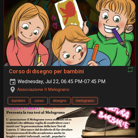
Corso di disegno per bambini
Wednesday, Jul 22, 06:45 PM-07:45 PM
Associazione Il Melograno
bambini
corso
disegno
melograno