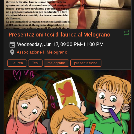
Presentazioni tesi di laurea al Melograno
Wednesday, Jun 17, 09:00 PM-11:00 PM
Associazione Il Melograno
Laurea
Tesi
melograno
presentazione