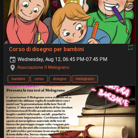
Corso di disegno per bambini
Wednesday, Aug 12, 06:45 PM-07:45 PM
Associazione Il Melograno
bambini
corso
disegno
melograno