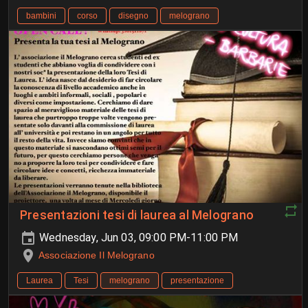
bambini
corso
disegno
melograno
Presentazioni tesi di laurea al Melograno
Wednesday, Jun 03, 09:00 PM-11:00 PM
Associazione Il Melograno
Laurea
Tesi
melograno
presentazione