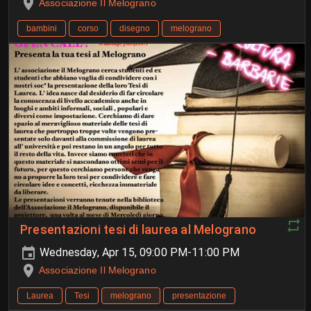
Associazione Il Melograno
bambini
corso
disegno
melograno
Presentazioni tesi di laurea al Melograno
Wednesday, Apr 15, 09:00 PM-11:00 PM
Associazione Il Melograno
Laurea
Tesi
melograno
presentazione