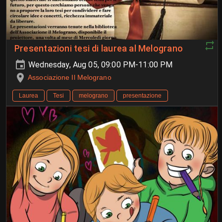
Presentazioni tesi di laurea al Melograno
Wednesday, Aug 05, 09:00 PM-11:00 PM
Associazione Il Melograno
Laurea
Tesi
melograno
presentazione