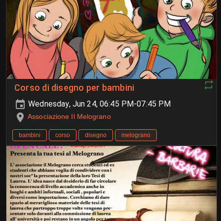
Corso di disegno per bambini
Wednesday, Jun 24, 06:45 PM-07:45 PM
Associazione Il Melograno
bambini
corso
disegno
melograno