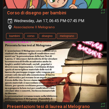
Corso di disegno per bambini
Wednesday, Jun 17, 06:45 PM-07:45 PM
Associazione Il Melograno
bambini
corso
disegno
melograno
Presentazioni tesi di laurea al Melograno