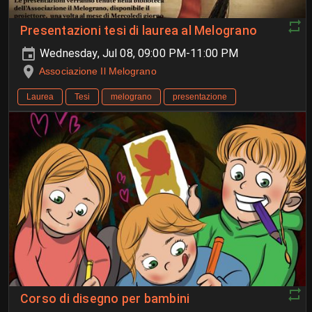
Presentazioni tesi di laurea al Melograno
Wednesday, Jul 08, 09:00 PM-11:00 PM
Associazione Il Melograno
Laurea
Tesi
melograno
presentazione
Corso di disegno per bambini