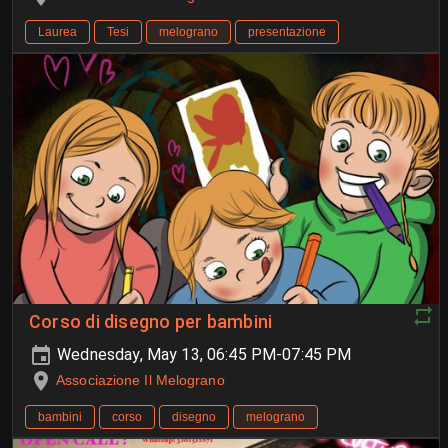
Laurea
Tesi
melograno
presentazione
Corso di disegno per bambini
Wednesday, May 13, 06:45 PM-07:45 PM
Associazione Il Melograno
bambini
corso
disegno
melograno