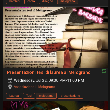
bambini
corso
disegno
melograno
Presentazioni tesi di laurea al Melograno
Wednesday, Jul 22, 09:00 PM-11:00 PM
Associazione Il Melograno
Laurea
Tesi
melograno
presentazione