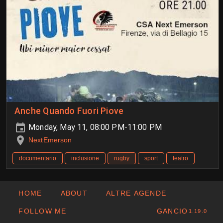
Anche Quando Fuori Piove
Monday, May 11, 08:00 PM-11:00 PM
NextEmerson
documentario
inclusione
rugby
sport
teatro
HOME
ABOUT
ALTRE AGENDE
FOLLOW ME
GANCIO
1.19.0