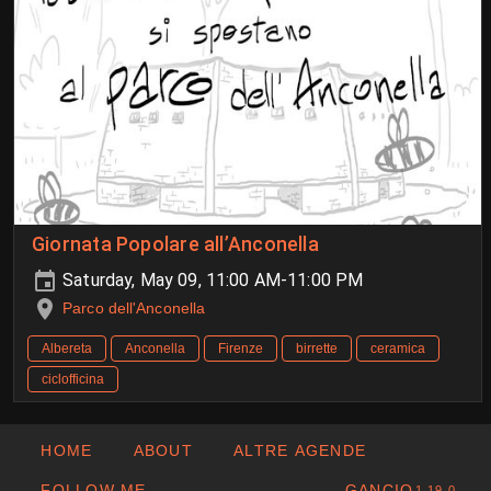
Giornata Popolare all’Anconella
Saturday, May 09, 11:00 AM-11:00 PM
Parco dell'Anconella
Albereta
Anconella
Firenze
birrette
ceramica
ciclofficina
HOME
ABOUT
ALTRE AGENDE
FOLLOW ME
GANCIO
1.19.0