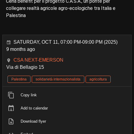
Cena benefit per il progetto C.A.S.A., un ponte per
collegare realtà agricole agro-ecologiche tra Italia e
Palestina
SATURDAY, OCT 11, 07:00 PM-09:00 PM (2025)
9 months ago
CSA NEXT-EMERSON
Via di Bellagio 15
Palestina
solidarietà internazionalista
agricoltura
Copy link
Add to calendar
Download flyer