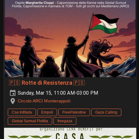
🇵🇸 Rotte di Resistenza 🇵🇸
Sunday, Mar 15, 11:00 AM-03:00 PM
Circolo ARCI Monterappoli
Csa Intifada
Empoli
FreePalestine
Gaza Calling
Global Sumud Flotilla
freegaza