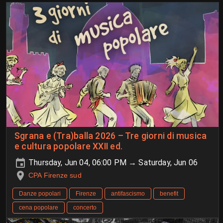
Sgrana e (Tra)balla 2026 – Tre giorni di musica
e cultura popolare XXII ed.
Thursday, Jun 04, 06:00 PM → Saturday, Jun 06
CPA Firenze sud
Danze popolari
Firenze
antifascismo
benefit
cena popolare
concerto