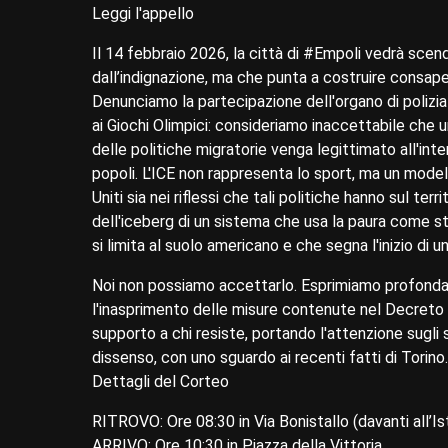
Leggi l'appello
Il 14 febbraio 2026, la città di #Empoli vedrà scend
dall’indignazione, ma che punta a costruire consap
Denunciamo la partecipazione dell'organo di poliz
ai Giochi Olimpici: consideriamo inaccettabile che 
delle politiche migratorie venga legittimato all'int
popoli. L'ICE non rappresenta lo sport, ma un modell
Uniti sia nei riflessi che tali politiche hanno sul ter
dell'iceberg di un sistema che usa la paura come
si limita al suolo americano e che segna l'inizio di u
Noi non possiamo accettarlo. Esprimiamo profonda 
l'inasprimento delle misure contenute nel Decreto 
supporto a chi resiste, portando l'attenzione sugli 
dissenso, con uno sguardo ai recenti fatti di Torino.
Dettagli del Corteo
RITROVO: Ore 08:30 in Via Bonistallo (davanti all’Is
ARRIVO: Ore 10:30 in Piazza della Vittoria.