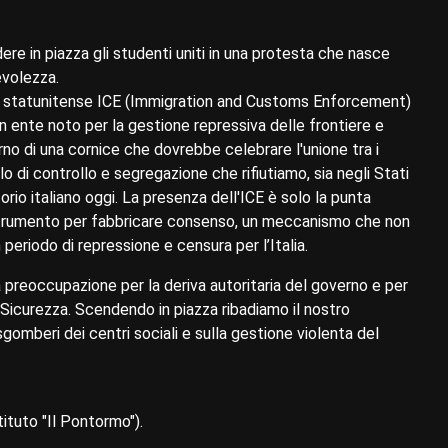
ere in piazza gli studenti uniti in una protesta che nasce
evolezza.
ia statunitense ICE (Immigration and Customs Enforcement)
un ente noto per la gestione repressiva delle frontiere e
erno di una cornice che dovrebbe celebrare l'unione tra i
o di controllo e segregazione che rifiutiamo, sia negli Stati
ritorio italiano oggi. La presenza dell'ICE è solo la punta
 strumento per fabbricare consenso, un meccanismo che non
n periodo di repressione e censura per l’Italia.
preoccupazione per la deriva autoritaria del governo e per
Sicurezza. Scendendo in piazza ribadiamo il nostro
sgomberi dei centri sociali e sulla gestione violenta del
tituto "Il Pontormo").