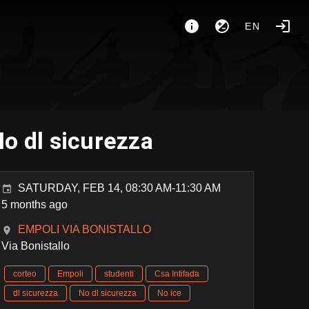
EN
o dl sicurezza
SATURDAY, FEB 14, 08:30 AM-11:30 AM
5 months ago
EMPOLI VIA BONISTALLO
Via Bonistallo
corteo
Empoli
studenti
Csa Intifada
dl sicurezza
No dl sicurezza
No ice