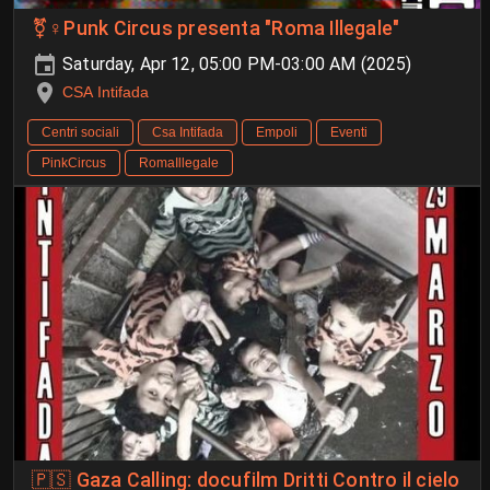
⚧️♀️Punk Circus presenta "Roma Illegale"
Saturday, Apr 12, 05:00 PM-03:00 AM (2025)
CSA Intifada
Centri sociali
Csa Intifada
Empoli
Eventi
PinkCircus
RomaIllegale
🇵🇸 Gaza Calling: docufilm Dritti Contro il cielo