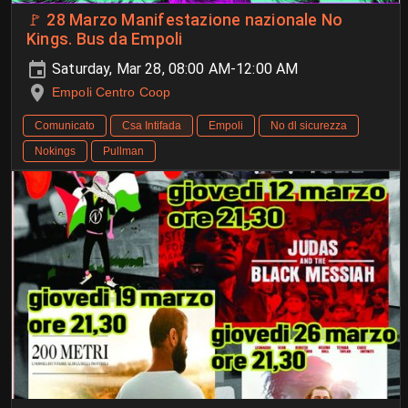
🚩 28 Marzo Manifestazione nazionale No
Kings. Bus da Empoli
Saturday, Mar 28, 08:00 AM-12:00 AM
Empoli Centro Coop
Comunicato
Csa Intifada
Empoli
No dl sicurezza
Nokings
Pullman