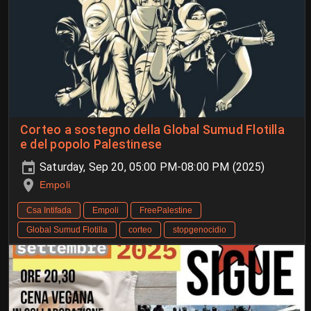
Corteo a sostegno della Global Sumud Flotilla
e del popolo Palestinese
Saturday, Sep 20, 05:00 PM-08:00 PM (2025)
Empoli
Csa Intifada
Empoli
FreePalestine
Global Sumud Flotilla
corteo
stopgenocidio