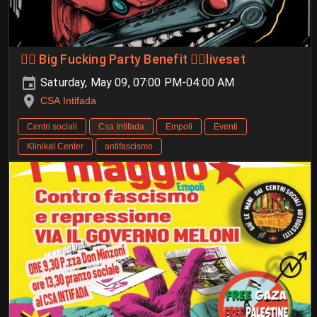
🏴‍☠️ Big Fucking Party Benefit 🏴‍☠️liveset
Saturday, May 09, 07:00 PM-04:00 AM
CSA Intifada
Centri sociali
Csa Intifada
Empoli
Eventi
Klinikal Center
antifascismo