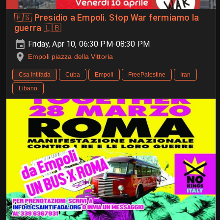
🇵🇸 Presidio a Empoli. Stop War fermiamo la
guerra 🇱🇧
Friday, Apr 10, 06:30 PM-08:30 PM
Empoli piazza della Vittoria
Csa Intifada
Cuba
Empoli
FreePalestine
Iran
Libano