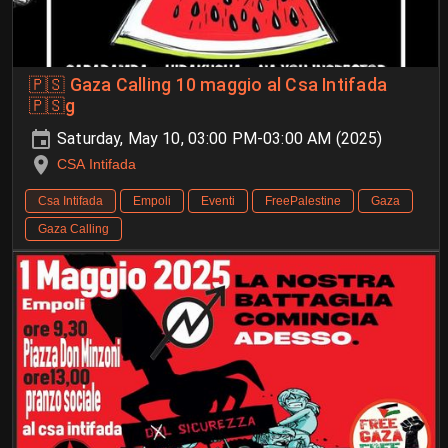
🇵🇸 Gaza Calling 10 maggio al Csa Intifada
🇵🇸g
Saturday, May 10, 03:00 PM-03:00 AM (2025)
CSA Intifada
Csa Intifada
Empoli
Eventi
FreePalestine
Gaza
Gaza Calling