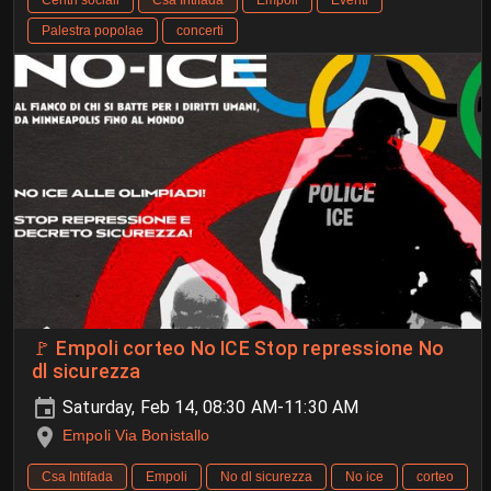
Centri sociali
Csa Intifada
Empoli
Eventi
Palestra popolae
concerti
🚩 Empoli corteo No ICE Stop repressione No
dl sicurezza
Saturday, Feb 14, 08:30 AM-11:30 AM
Empoli Via Bonistallo
Csa Intifada
Empoli
No dl sicurezza
No ice
corteo