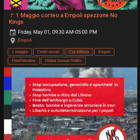
🚩 1 Maggio corteo a Empoli spezzone No
Kings
Friday, May 01, 09:30 AM-05:00 PM
Empoli
1 maggio
Centri sociali
Csa Intifada
Empoli
FreePalestine
Global Sumud Flotilla