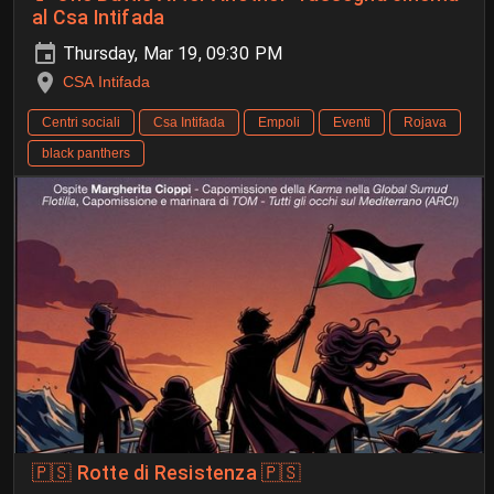
al Csa Intifada
Thursday, Mar 19, 09:30 PM
CSA Intifada
Centri sociali
Csa Intifada
Empoli
Eventi
Rojava
black panthers
🇵🇸 Rotte di Resistenza 🇵🇸