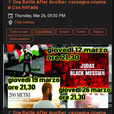
🚩 One Battle After Another -rassegna cinema
al Csa Intifada
Thursday, Mar 26, 09:30 PM
CSA Intifada
Centri sociali
Csa Intifada
Empoli
Eventi
Rojava
black panthers
🚩 One Battle After Another -rassegna cinema