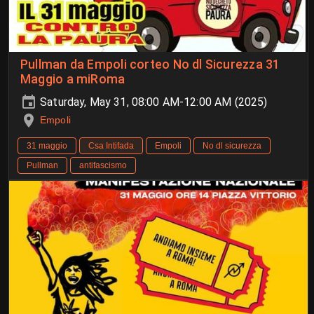
Pullman da Empoli corteo No dl Sicurezza 31
Maggio a miRoma
Saturday, May 31, 08:00 AM-12:00 AM (2025)
Empoli
31 maggio
Csa Intifada
Empoli
No dl sicurezza
Pullman
antifascismo