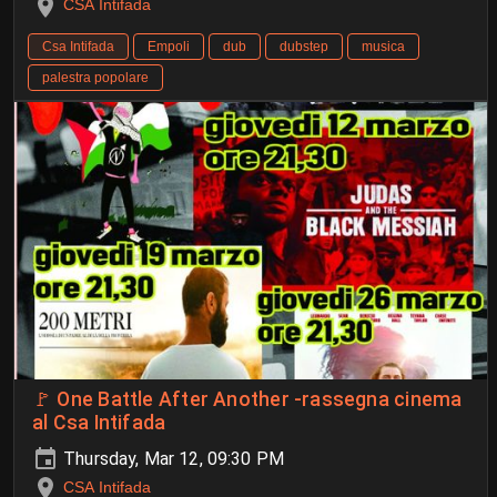
CSA Intifada
Csa Intifada
Empoli
dub
dubstep
musica
palestra popolare
🚩 One Battle After Another -rassegna cinema
al Csa Intifada
Thursday, Mar 12, 09:30 PM
CSA Intifada