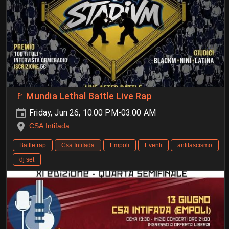
🚩 Mundia Lethal Battle Live Rap
Friday, Jun 26, 10:00 PM-03:00 AM
CSA Intifada
Battle rap
Csa Intifada
Empoli
Eventi
antifascismo
dj set