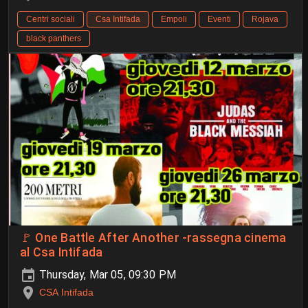
Centri sociali
Csa Intifada
Empoli
Eventi
Rojava
black panthers
🚩 One Battle After Another -rassegna cinema
al Csa Intifada
Thursday, Mar 05, 09:30 PM
CSA Intifada