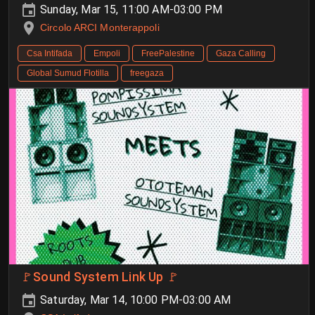
Sunday, Mar 15, 11:00 AM-03:00 PM
Circolo ARCI Monterappoli
Csa Intifada
Empoli
FreePalestine
Gaza Calling
Global Sumud Flotilla
freegaza
🚩Sound System Link Up 🚩
Saturday, Mar 14, 10:00 PM-03:00 AM