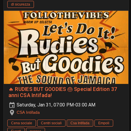
dl sicurezza
🔥 RUDIES BUT GOODIES 🎂 Special Edition 37
anni CSA Intifada!
Saturday, Jan 31, 07:00 PM-03:00 AM
CSA Intifada
Cena sociale
Centri sociali
Csa Intifada
Empoli