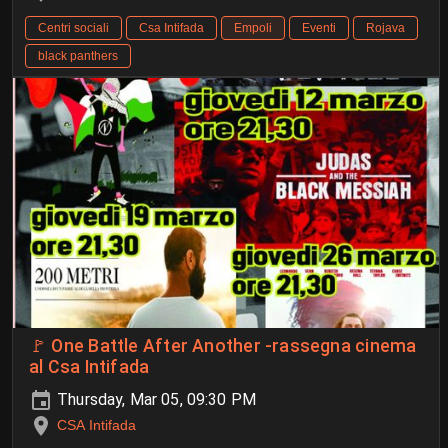
Centri sociali
Csa Intifada
Empoli
Eventi
Rojava
black panthers
🚩 One Battle After Another -rassegna cinema
al Csa Intifada
Thursday, Mar 05, 09:30 PM
CSA Intifada