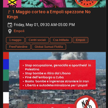
🚩 1 Maggio corteo a Empoli spezzone No
Kings
Friday, May 01, 09:30 AM-05:00 PM
Empoli
1 maggio
Centri sociali
Csa Intifada
Empoli
FreePalestine
Global Sumud Flotilla