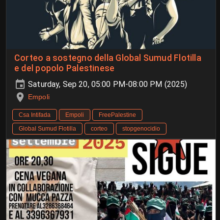
Corteo a sostegno della Global Sumud Flotilla
e del popolo Palestinese
Saturday, Sep 20, 05:00 PM-08:00 PM (2025)
Empoli
Csa Intifada
Empoli
FreePalestine
Global Sumud Flotilla
corteo
stopgenocidio