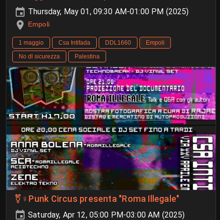
Thursday, May 01, 09:30 AM-01:00 PM (2025)
Empoli
1 maggio
Csa Intifada
DDL1660
Empoli
No dl sicurezza
Palestina
⚧️♀️Punk Circus presenta "Roma Illegale"
Saturday, Apr 12, 05:00 PM-03:00 AM (2025)