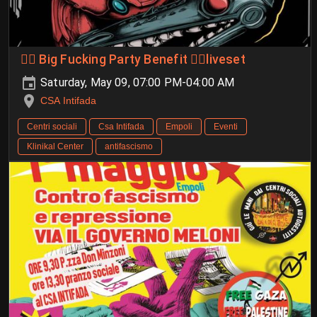
🏴‍☠️ Big Fucking Party Benefit 🏴‍☠️liveset
Saturday, May 09, 07:00 PM-04:00 AM
CSA Intifada
Centri sociali
Csa Intifada
Empoli
Eventi
Klinikal Center
antifascismo