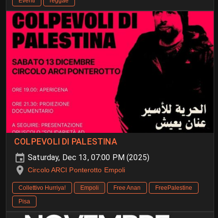
Eventi
reggae
COLPEVOLI DI PALESTINA
Saturday, Dec 13, 07:00 PM (2025)
Circolo ARCI Ponterotto Empoli
Collettivo Hurriya!
Empoli
Free Anan
FreePalestine
Pisa