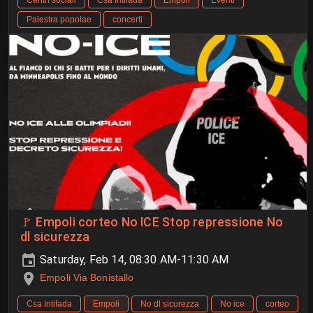
Centri sociali
Csa Intifada
Empoli
Eventi
Palestra popolae
concerti
🚩 Empoli corteo No ICE Stop repressione No
dl sicurezza
Saturday, Feb 14, 08:30 AM-11:30 AM
Empoli Via Bonistallo
Csa Intifada
Empoli
No dl sicurezza
No ice
corteo