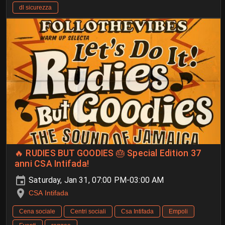
dl sicurezza
🔥 RUDIES BUT GOODIES 🎂 Special Edition 37
anni CSA Intifada!
Saturday, Jan 31, 07:00 PM-03:00 AM
CSA Intifada
Cena sociale
Centri sociali
Csa Intifada
Empoli