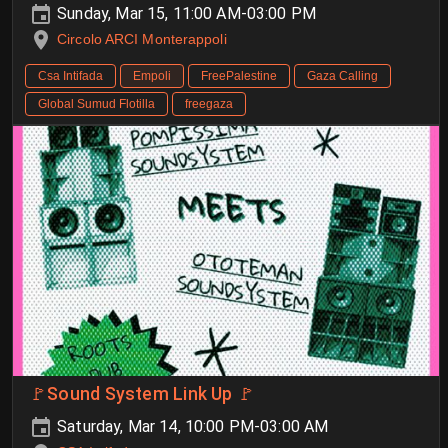
Sunday, Mar 15, 11:00 AM-03:00 PM
Circolo ARCI Monterappoli
Csa Intifada
Empoli
FreePalestine
Gaza Calling
Global Sumud Flotilla
freegaza
🚩Sound System Link Up 🚩
Saturday, Mar 14, 10:00 PM-03:00 AM