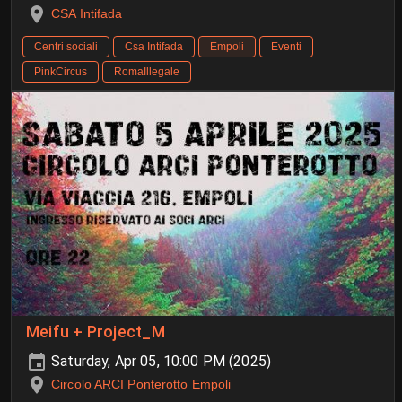
CSA Intifada
Centri sociali
Csa Intifada
Empoli
Eventi
PinkCircus
RomaIllegale
Meifu + Project_M
Saturday, Apr 05, 10:00 PM (2025)
Circolo ARCI Ponterotto Empoli