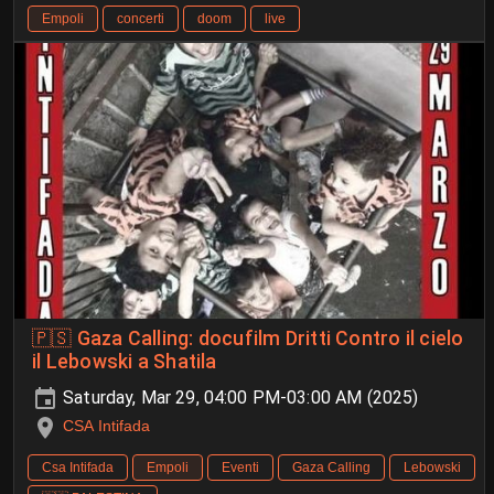
Empoli
concerti
doom
live
🇵🇸 Gaza Calling: docufilm Dritti Contro il cielo
il Lebowski a Shatila
Saturday, Mar 29, 04:00 PM-03:00 AM (2025)
CSA Intifada
Csa Intifada
Empoli
Eventi
Gaza Calling
Lebowski