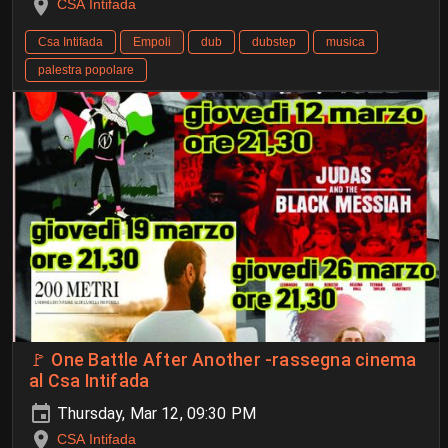
CSA Intifada
Csa Intifada
Empoli
dub
dubstep
musica
palestra popolare
🚩 One Battle After Another -rassegna cinema
al Csa Intifada
Thursday, Mar 12, 09:30 PM
CSA Intifada