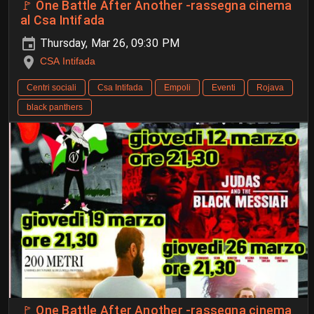
🚩 One Battle After Another -rassegna cinema
al Csa Intifada
Thursday, Mar 26, 09:30 PM
CSA Intifada
Centri sociali
Csa Intifada
Empoli
Eventi
Rojava
black panthers
🚩 One Battle After Another -rassegna cinema