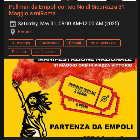
Pullman da Empoli corteo No dl Sicurezza 31
Maggio a miRoma
Saturday, May 31, 08:00 AM-12:00 AM (2025)
Empoli
31 maggio
Csa Intifada
Empoli
No dl sicurezza
Pullman
antifascismo