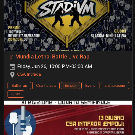
🚩 Mundia Lethal Battle Live Rap
Friday, Jun 26, 10:00 PM-03:00 AM
CSA Intifada
Battle rap
Csa Intifada
Empoli
Eventi
antifascismo
dj set