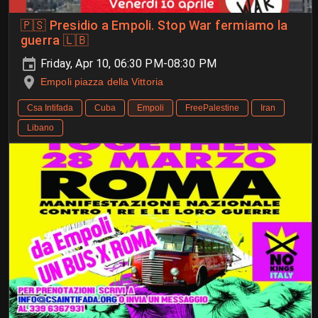
🇵🇸 Presidio a Empoli. Stop War fermiamo la
guerra 🇱🇧
Friday, Apr 10, 06:30 PM-08:30 PM
Empoli piazza della Vittoria
Csa Intifada
Cuba
Empoli
FreePalestine
Iran
Libano