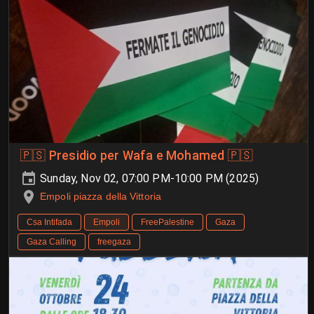
🇵🇸 Presidio per Wafa e Mohamed 🇵🇸
Sunday, Nov 02, 07:00 PM-10:00 PM (2025)
Empoli piazza della Vittoria
Csa Intifada
Empoli
FreePalestine
Gaza
Gaza Calling
freegaza