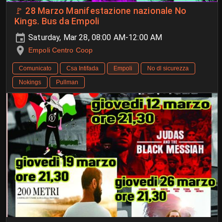
🚩 28 Marzo Manifestazione nazionale No
Kings. Bus da Empoli
Saturday, Mar 28, 08:00 AM-12:00 AM
Empoli Centro Coop
Comunicato
Csa Intifada
Empoli
No dl sicurezza
Nokings
Pullman