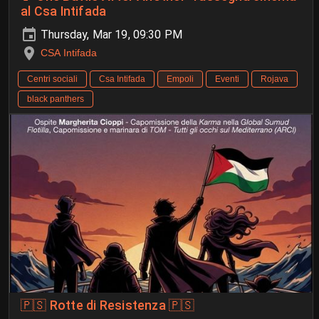
al Csa Intifada
Thursday, Mar 19, 09:30 PM
CSA Intifada
Centri sociali
Csa Intifada
Empoli
Eventi
Rojava
black panthers
🇵🇸 Rotte di Resistenza 🇵🇸