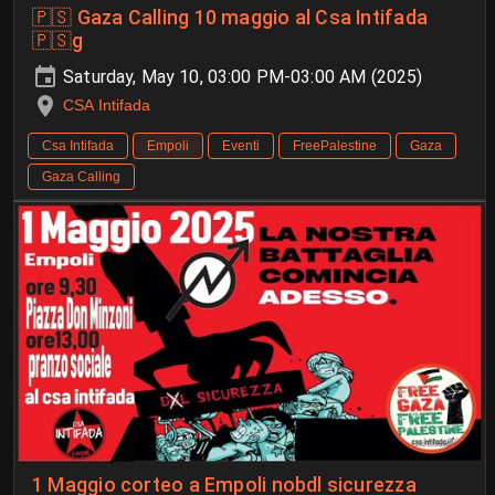
🇵🇸 Gaza Calling 10 maggio al Csa Intifada
🇵🇸g
Saturday, May 10, 03:00 PM-03:00 AM (2025)
CSA Intifada
Csa Intifada
Empoli
Eventi
FreePalestine
Gaza
Gaza Calling
1 Maggio corteo a Empoli nobdl sicurezza