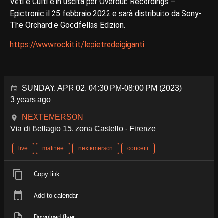
Veti e Culti è in uscita per Overdub Recordings –
Epictronic il 25 febbraio 2022 e sarà distribuito da Sony-
The Orchard e Goodfellas Edizion.
https://www.rockit.it/lepietredeigiganti
SUNDAY, APR 02, 04:30 PM-08:00 PM (2023)
3 years ago
NEXTEMERSON
Via di Bellagio 15, zona Castello - Firenze
live
matinee
nextemerson
concerti
Copy link
Add to calendar
Download flyer