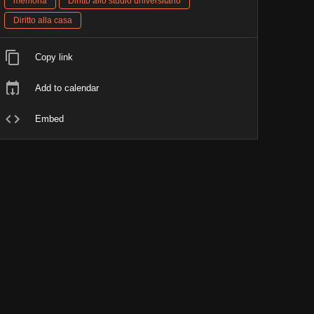
memoria
Diritto allo studio universitario
Diritto alla casa
Copy link
Add to calendar
Embed