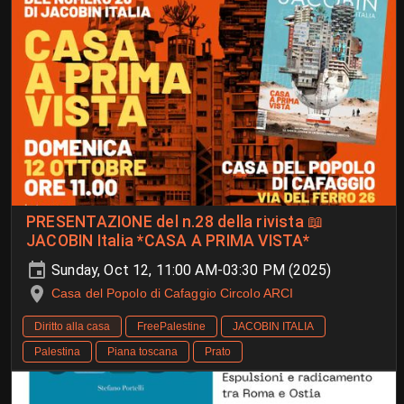
PRESENTAZIONE del n.28 della rivista 📖
JACOBIN Italia *CASA A PRIMA VISTA*
Sunday, Oct 12, 11:00 AM-03:30 PM (2025)
Casa del Popolo di Cafaggio Circolo ARCI
Diritto alla casa
FreePalestine
JACOBIN ITALIA
Palestina
Piana toscana
Prato