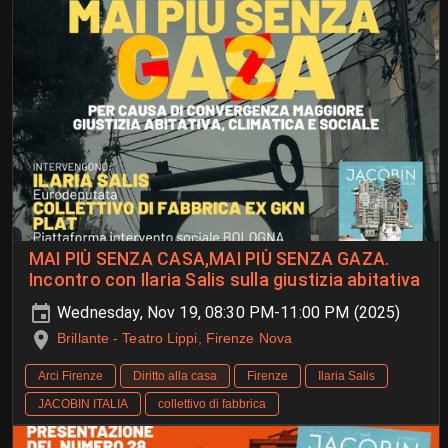
MAI PIÙ SENZA CASA,MAI PIÙ SENZA GAZA.
Incontro con Ilaria Salis sulla giustizia abitativa
Wednesday, Nov 19, 08:30 PM-11:00 PM (2025)
Brillante - Teatro Lippi, Firenze Nova
Arci Firenze
Diritto alla casa
Firenze
Ilaria Salis
JACOBIN ITALIA
collettivo di fabbrica