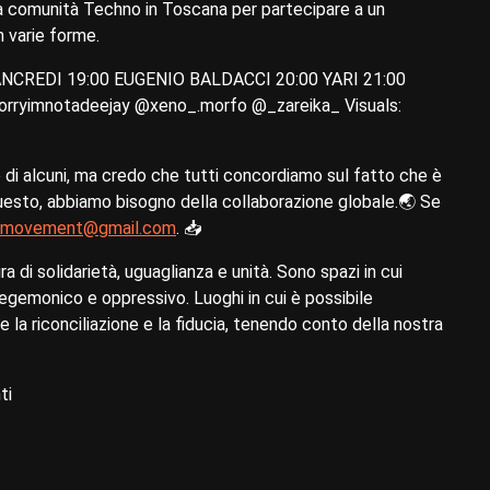
della comunità Techno in Toscana per partecipare a un
n varie forme.
NCREDI 19:00 EUGENIO BALDACCI 20:00 YARI 21:00
sorryimnotadeejay @xeno_.morfo @_zareika_ Visuals:
 di alcuni, ma credo che tutti concordiamo sul fatto che è
uesto, abbiamo bisogno della collaborazione globale.🌏 Se
tmovement@gmail.com
. 📥
ra di solidarietà, uguaglianza e unità. Sono spazi in cui
a egemonico e oppressivo. Luoghi in cui è possibile
la riconciliazione e la fiducia, tenendo conto della nostra
ti