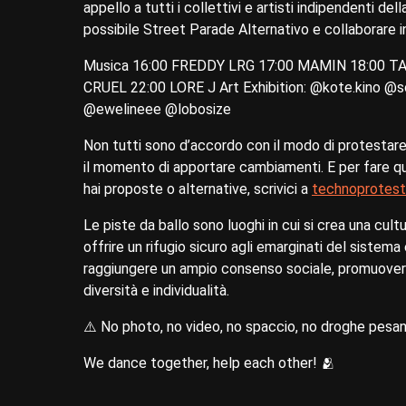
appello a tutti i collettivi e artisti indipendenti 
possibile Street Parade Alternativo e collaborare i
Musica 16:00 FREDDY LRG 17:00 MAMIN 18:00 TA
CRUEL 22:00 LORE J Art Exhibition: @kote.kino @
@ewelineee @lobosize
Non tutti sono d’accordo con il modo di protestare
il momento di apportare cambiamenti. E per fare q
hai proposte o alternative, scrivici a
technoprotes
Le piste da ballo sono luoghi in cui si crea una cultu
offrire un rifugio sicuro agli emarginati del sistem
raggiungere un ampio consenso sociale, promuovere 
diversità e individualità.
⚠️ No photo, no video, no spaccio, no droghe pesan
We dance together, help each other! 🫂