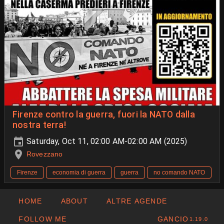
Firenze contro la guerra, fuori la NATO dalla
nostra terra!
Saturday, Oct 11, 02:00 AM-02:00 AM (2025)
Rovezzano
Firenze
economia di guerra
guerra
no comando NATO
HOME
ABOUT
ALTRE AGENDE
FOLLOW ME
GANCIO
1.19.0