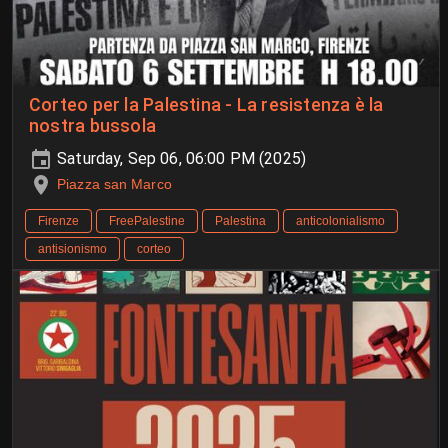
Corteo per la Palestina - La resistenza è la
nostra bussola
Saturday, Sep 06, 06:00 PM (2025)
Piazza san Marco
Firenze
FreePalestine
Palestina
anticolonialismo
antisionismo
corteo