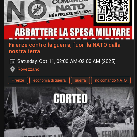
Firenze contro la guerra, fuori la NATO dalla
nostra terra!
Saturday, Oct 11, 02:00 AM-02:00 AM (2025)
Rovezzano
Firenze
economia di guerra
guerra
no comando NATO