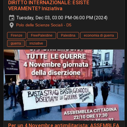
DIRITTO INTERNAZIONALE: ESISTE
VERAMENTE? Iniziativa
Tuesday, Dec 03, 03:00 PM-06:00 PM (2024)
Polo delle Scienze Sociali - D5
Firenze
FreePalestine
Palestina
economia di guerra
guerra
iniziative
Per un 4 Novembre antimilitarista: ASSEMBLEA