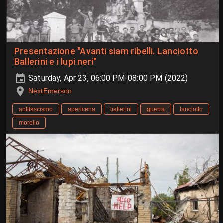
Presentazione "Avanti siam ribelli. Lanciotto
Ballerini e i lupi neri"
Saturday, Apr 23, 06:00 PM-08:00 PM (2022)
NextEmerson
antifascismo
apericena
ballerini
guerra
lanciotto
morello