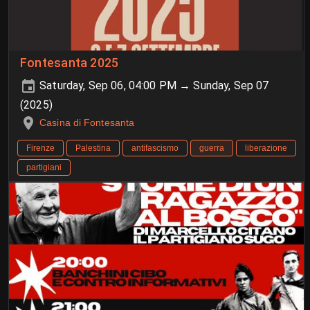
Fontesanta 2025
Saturday, Sep 06, 04:00 PM → Sunday, Sep 07
(2025)
Casina di Fontesanta
Firenze
Palestina
antifascismo
guerra
liberazione
partigiani