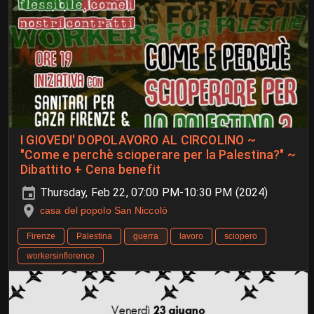
I GIOVEDI' DOPOLAVORO AL CIRCOLINO ~
"Come e perchè scioperare per la Palestina?" ~
Dibattito + Cena benefit
Thursday, Feb 22, 07:00 PM-10:30 PM (2024)
casa del popolo San Niccolò
Firenze
Palestina
guerra
lavoro
sciopero
workersinflorence