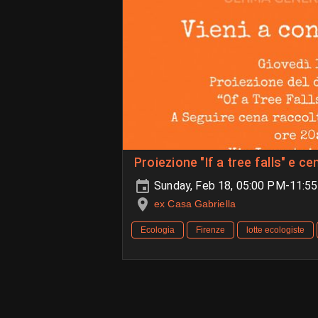
Proiezione "If a tree falls" e 
Sunday, Feb 18, 05:00 PM-11:5
ex Casa Gabriella
Ecologia
Firenze
lotte ecologiste