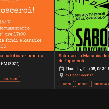
cena autofinanziamento
Sabotare la Macchina Im
dell'opuscolo
5 PM (2024)
Thursday, Feb 08, 05:30
ex Casa Gabriella
proiezione
Firenze
benefit
presentazi