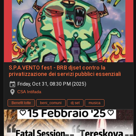
S.P.A.VENTO fest - BRB djset contro la
privatizzazione dei servizi pubblici essenziali
Friday, Oct 31, 08:30 PM (2025)
CSA Intifada
Benefit lotte
beni_comuni
dj set
musica