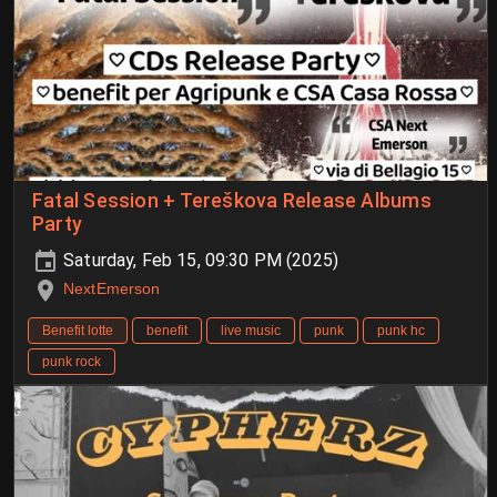
Fatal Session + Tereškova Release Albums
Party
Saturday, Feb 15, 09:30 PM (2025)
NextEmerson
Benefit lotte
benefit
live music
punk
punk hc
punk rock