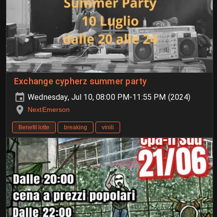
Exchange cypherz summer party
Wednesday, Jul 10, 08:00 PM-11:55 PM (2024)
NextEmerson
Benefit lotte
breaking
vinili