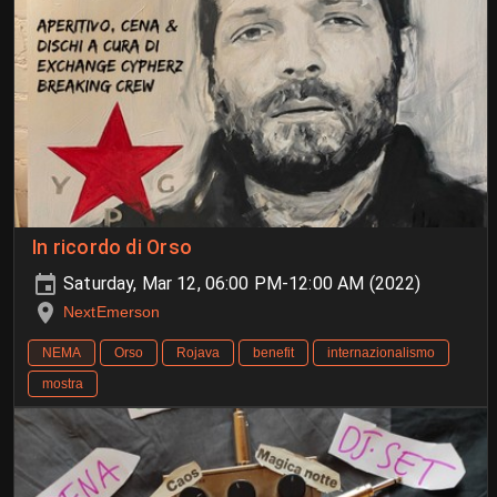
In ricordo di Orso
Saturday, Mar 12, 06:00 PM-12:00 AM (2022)
NextEmerson
NEMA
Orso
Rojava
benefit
internazionalismo
mostra