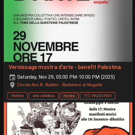
Vernissage mostra d'arte - benefit Palestina
Saturday, Nov 29, 05:00 PM-10:00 PM (2025)
Circolo Arci B. Baldini - Barberino di Mugello
Hebron
arte collettiva
mostra
🇵🇸 PALESTINA