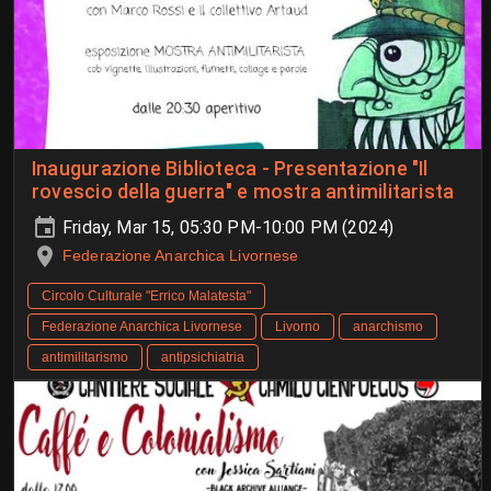
Inaugurazione Biblioteca - Presentazione "Il
rovescio della guerra" e mostra antimilitarista
Friday, Mar 15, 05:30 PM-10:00 PM (2024)
Federazione Anarchica Livornese
Circolo Culturale "Errico Malatesta"
Federazione Anarchica Livornese
Livorno
anarchismo
antimilitarismo
antipsichiatria