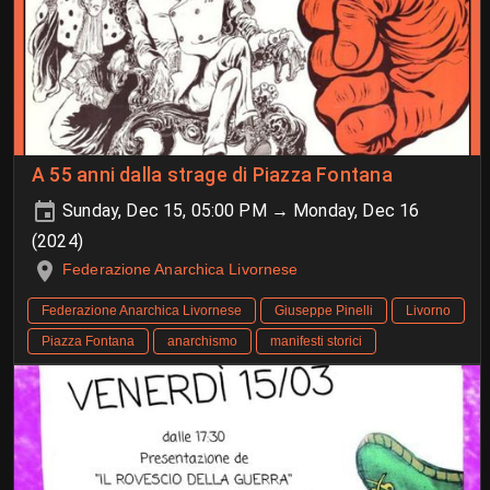
A 55 anni dalla strage di Piazza Fontana
Sunday, Dec 15, 05:00 PM → Monday, Dec 16
(2024)
Federazione Anarchica Livornese
Federazione Anarchica Livornese
Giuseppe Pinelli
Livorno
Piazza Fontana
anarchismo
manifesti storici