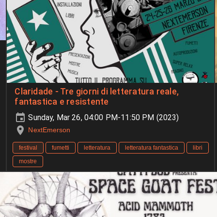
Claridade - Tre giorni di letteratura reale,
fantastica e resistente
Sunday, Mar 26, 04:00 PM-11:50 PM (2023)
NextEmerson
festival
fumetti
letteratura
letteratura fantastica
libri
mostre