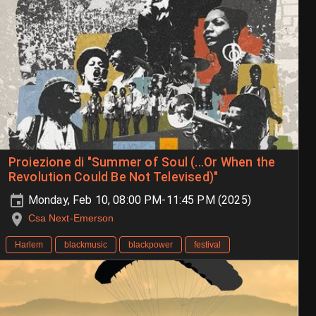
Proiezione di "Summer of Soul (...Or When the
Revolution Could Be Not Televised)"
Monday, Feb 10, 08:00 PM-11:45 PM (2025)
Csa Next-Emerson
Harlem
blackmusic
blackpower
festival