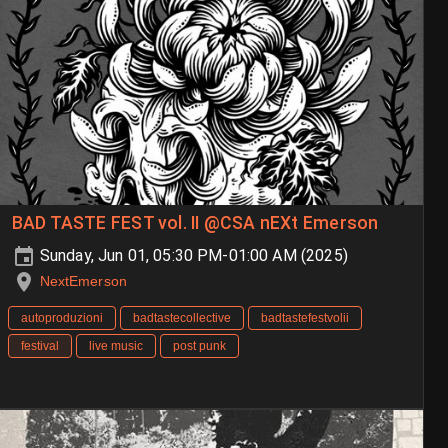
BAD TASTE FEST vol. II @CSA nEXt Emerson
Sunday, Jun 01, 05:30 PM-01:00 AM (2025)
NextEmerson
autoproduzioni
badtastecollective
badtastefestvolii
festival
live music
post punk