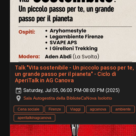
Talk "Vita sostenibile - Un piccolo passo per te,
un grande passo per il pianeta" - Ciclo di
AperiTalk in AG Canova
Saturday, Jul 05, 06:00 PM-08:00 PM (2025)
Sala Autogestita della BiblioteCaNova Isolotto
Cena sociale
Firenze
Viaggi
agcanova
ambiente
aperitalkinagcanova