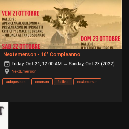
Nextemerson - 16° Compleanno
Friday, Oct 21, 12:00 AM → Sunday, Oct 23 (2022)
NextEmerson
autogestione
emerson
festival
nextemerson