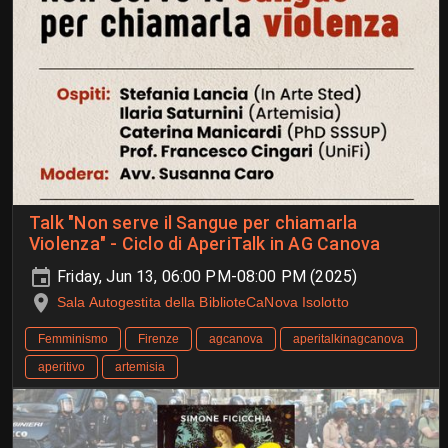
Talk "Non serve il Sangue per chiamarla
Violenza" - Ciclo di AperiTalk in AG Canova
Friday, Jun 13, 06:00 PM-08:00 PM (2025)
Sala Autogestita della BiblioteCaNova Isolotto
Femminismo
Firenze
agcanova
aperitalkinagcanova
aperitivo
artemisia