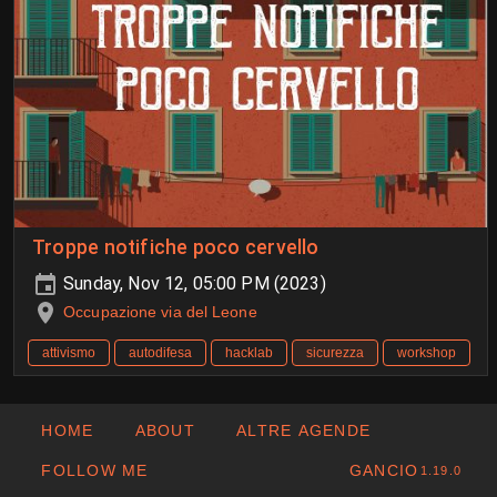
Troppe notifiche poco cervello
Sunday, Nov 12, 05:00 PM (2023)
Occupazione via del Leone
attivismo
autodifesa
hacklab
sicurezza
workshop
HOME
ABOUT
ALTRE AGENDE
FOLLOW ME
GANCIO
1.19.0