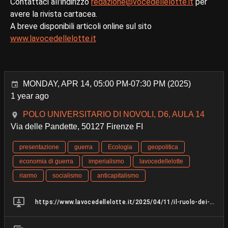
Contattaci all'indirizzo
redazione@vocedellelotte.it
per
avere la rivista cartacea.
A breve disponibili articoli online sul sito
www.lavocedellelotte.it
MONDAY, APR 14, 05:00 PM-07:30 PM (2025)
1 year ago
POLO UNIVERSITARIO DI NOVOLI, D6, AULA 14
Via delle Pandette, 50127 Firenze FI
presentazione
guerra
Ecologia
geopolitica
economia di guerra
imperialismo
lavocedellelotte
riarmo
socialismo
anticapitalismo
https://www.lavocedellelotte.it/2025/04/11/il-ruolo-dei-modelli-economici-nelle-proiezioni-climatiche/