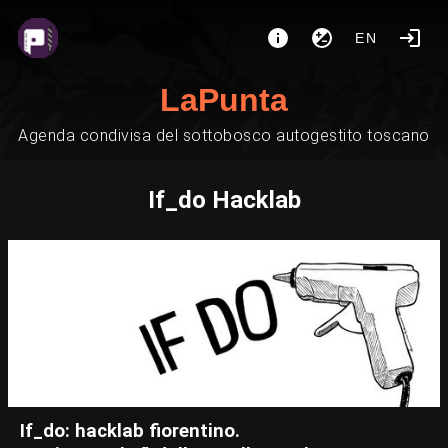
EN
LaPunta
Agenda condivisa del sottobosco autogestito toscano
If_do Hacklab
If_do: hacklab fiorentino.