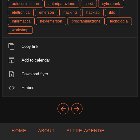
autocostruzione
autoriparazione
corsi
cyberpunk
elettronica
emerson
hacking
hacklab
ifdo
informatica
nextemerson
programmazione
tecnologia
workshop
Copy link
Add to calendar
Download flyer
Embed
HOME
ABOUT
ALTRE AGENDE