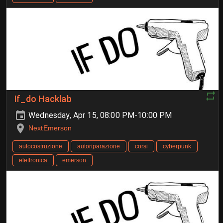
If_do Hacklab
Wednesday, Apr 15, 08:00 PM-10:00 PM
NextEmerson
autocostruzione
autoriparazione
corsi
cyberpunk
elettronica
emerson