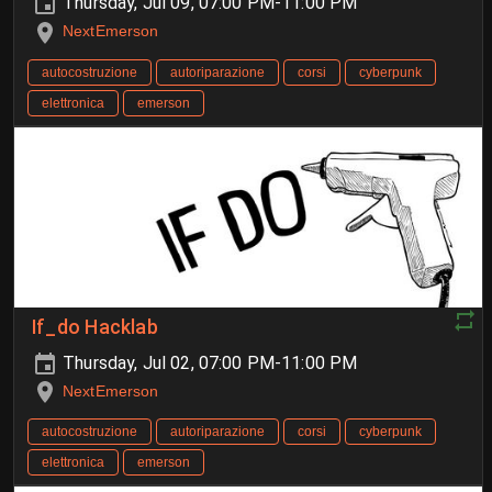
Thursday, Jul 09, 07:00 PM-11:00 PM
NextEmerson
autocostruzione
autoriparazione
corsi
cyberpunk
elettronica
emerson
If_do Hacklab
Thursday, Jul 02, 07:00 PM-11:00 PM
NextEmerson
autocostruzione
autoriparazione
corsi
cyberpunk
elettronica
emerson