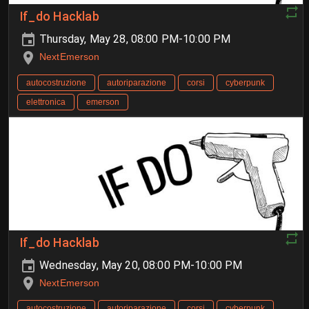
If_do Hacklab
Thursday, May 28, 08:00 PM-10:00 PM
NextEmerson
autocostruzione
autoriparazione
corsi
cyberpunk
elettronica
emerson
If_do Hacklab
Wednesday, May 20, 08:00 PM-10:00 PM
NextEmerson
autocostruzione
autoriparazione
corsi
cyberpunk