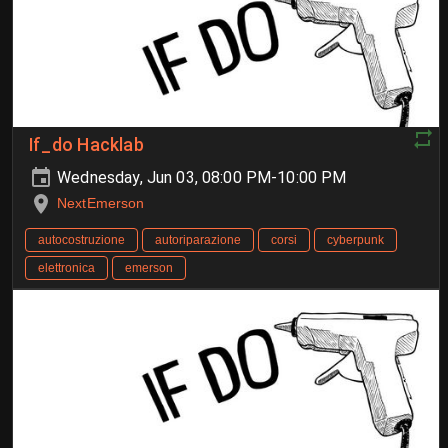
If_do Hacklab
Wednesday, Jun 03, 08:00 PM-10:00 PM
NextEmerson
autocostruzione
autoriparazione
corsi
cyberpunk
elettronica
emerson