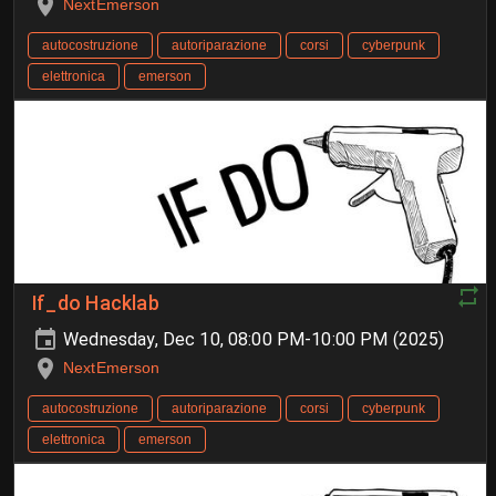
NextEmerson
autocostruzione
autoriparazione
corsi
cyberpunk
elettronica
emerson
If_do Hacklab
Wednesday, Dec 10, 08:00 PM-10:00 PM (2025)
NextEmerson
autocostruzione
autoriparazione
corsi
cyberpunk
elettronica
emerson