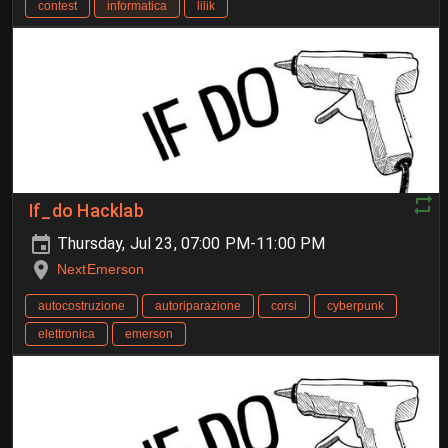
contest
informatica
lilik
If_do Hacklab
Thursday, Jul 23, 07:00 PM-11:00 PM
NextEmerson
autocostruzione
autoriparazione
corsi
cyberpunk
elettronica
emerson