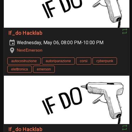
If_do Hacklab
Wednesday, May 06, 08:00 PM-10:00 PM
NextEmerson
autocostruzione
autoriparazione
corsi
cyberpunk
elettronica
emerson
If_do Hacklab