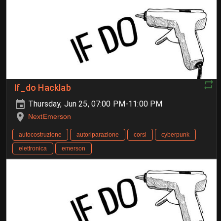
If_do Hacklab
Thursday, Jun 25, 07:00 PM-11:00 PM
NextEmerson
autocostruzione
autoriparazione
corsi
cyberpunk
elettronica
emerson