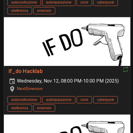
autocostruzione
autoriparazione
corsi
cyberpunk
elettronica
emerson
If_do Hacklab
Wednesday, Nov 12, 08:00 PM-10:00 PM (2025)
NextEmerson
autocostruzione
autoriparazione
corsi
cyberpunk
elettronica
emerson