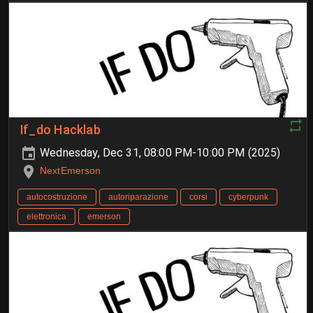
If_do Hacklab
Wednesday, Dec 31, 08:00 PM-10:00 PM (2025)
NextEmerson
autocostruzione
autoriparazione
corsi
cyberpunk
elettronica
emerson