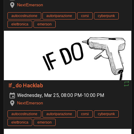
NextEmerson
autocostruzione
autoriparazione
corsi
cyberpunk
elettronica
emerson
If_do Hacklab
Wednesday, Mar 25, 08:00 PM-10:00 PM
NextEmerson
autocostruzione
autoriparazione
corsi
cyberpunk
elettronica
emerson