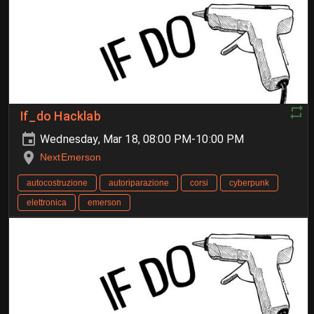
If_do Hacklab
Wednesday, Mar 18, 08:00 PM-10:00 PM
NextEmerson
autocostruzione
autoriparazione
corsi
cyberpunk
elettronica
emerson