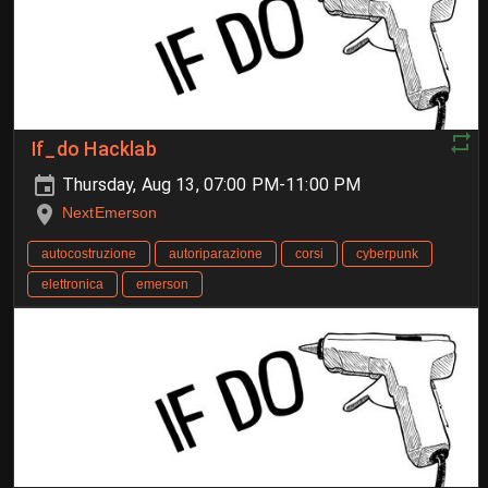
If_do Hacklab
Thursday, Aug 13, 07:00 PM-11:00 PM
NextEmerson
autocostruzione
autoriparazione
corsi
cyberpunk
elettronica
emerson