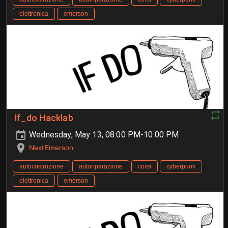
elettronica
emerson
If_do Hacklab
Wednesday, May 13, 08:00 PM-10:00 PM
NextEmerson
autocostruzione
autoriparazione
corsi
cyberpunk
elettronica
emerson