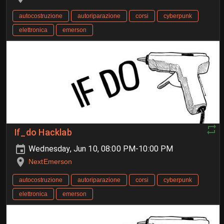
autocostruzione
autoriparazione
corsi
cyberpunk
elettronica
emerson
If_do Hacklab
Wednesday, Jun 10, 08:00 PM-10:00 PM
NextEmerson
autocostruzione
autoriparazione
corsi
cyberpunk
elettronica
emerson