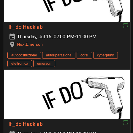
If_do Hacklab
Thursday, Jul 16, 07:00 PM-11:00 PM
NextEmerson
autocostruzione
autoriparazione
corsi
cyberpunk
elettronica
emerson
If_do Hacklab