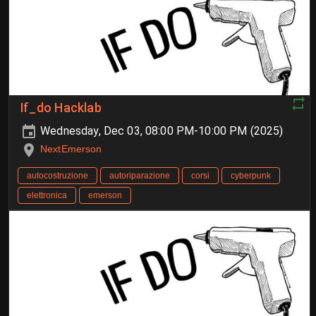
If_do Hacklab
Wednesday, Dec 03, 08:00 PM-10:00 PM (2025)
NextEmerson
autocostruzione
autoriparazione
corsi
cyberpunk
elettronica
emerson