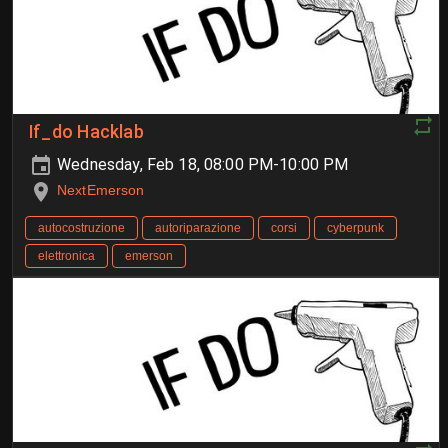
If_do Hacklab
Wednesday, Feb 18, 08:00 PM-10:00 PM
NextEmerson
autocostruzione
autoriparazione
corsi
cyberpunk
elettronica
emerson