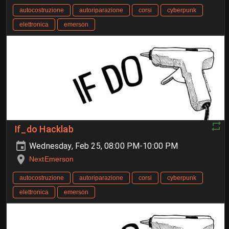
autocostruzione
autoriparazione
corsi
cyberpunk
elettronica
emerson
If_do Hacklab
Wednesday, Feb 25, 08:00 PM-10:00 PM
NextEmerson
autocostruzione
autoriparazione
corsi
cyberpunk
elettronica
emerson