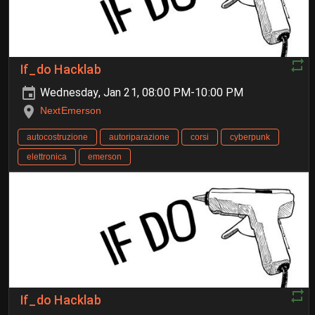
If_do Hacklab
Wednesday, Jan 21, 08:00 PM-10:00 PM
NextEmerson
autocostruzione
autoriparazione
corsi
cyberpunk
elettronica
emerson
If_do Hacklab