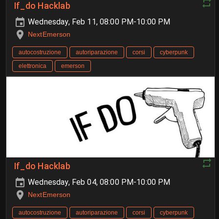
If_do Hacklab
Wednesday, Feb 11, 08:00 PM-10:00 PM
NextEmerson
autocostruzione
autoriparazione
corsi
cyberpunk
elettronica
emerson
If_do Hacklab
Wednesday, Feb 04, 08:00 PM-10:00 PM
NextEmerson
autocostruzione
autoriparazione
corsi
cyberpunk