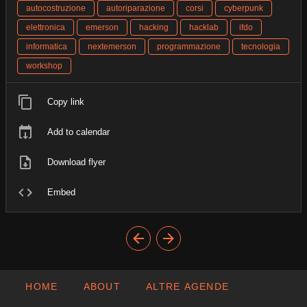
autocostruzione
autoriparazione
corsi
cyberpunk
elettronica
emerson
hacking
hacklab
ifdo
informatica
nextemerson
programmazione
tecnologia
workshop
Copy link
Add to calendar
Download flyer
Embed
HOME
ABOUT
ALTRE AGENDE