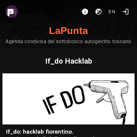
EN
LaPunta
Agenda condivisa del sottobosco autogestito toscano
If_do Hacklab
If_do: hacklab fiorentino.