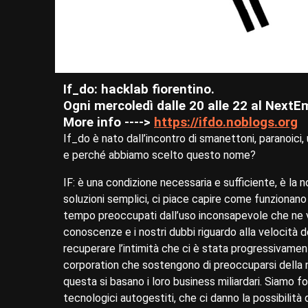
If_do: hacklab fiorentino.
Ogni mercoledì dalle 20 alle 22 al NextE
More info ---->
https://ifdo.noblogs.org
If_do è nato dall’incontro di smanettoni, paranoici, u
e perché abbiamo scelto questo nome?
IF: è una condizione necessaria e sufficiente, è la n
soluzioni semplici, ci piace capire come funzionano
tempo preoccupati dall’uso inconsapevole che ne vi
conoscenze e i nostri dubbi riguardo alla velocità
recuperare l’intimità che ci è stata progressivame
corporation che sostengono di preoccuparsi della n
questa si basano i loro business miliardari. Siamo f
tecnologici autogestiti, che ci danno la possibilità 