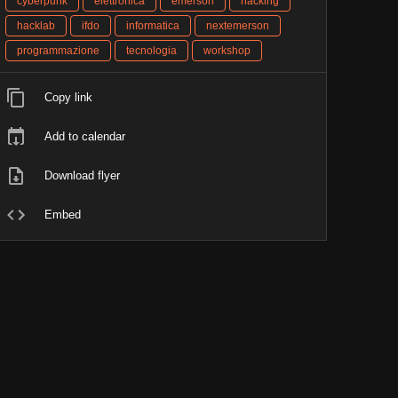
cyberpunk
elettronica
emerson
hacking
hacklab
ifdo
informatica
nextemerson
programmazione
tecnologia
workshop
Copy link
Add to calendar
Download flyer
Embed