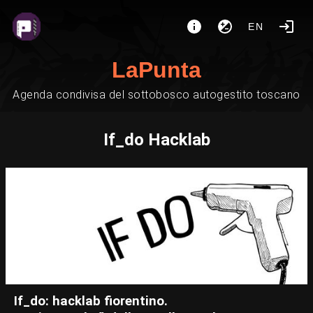
EN
LaPunta
Agenda condivisa del sottobosco autogestito toscano
If_do Hacklab
If_do: hacklab fiorentino.