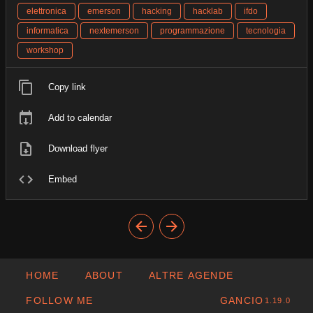
elettronica
emerson
hacking
hacklab
ifdo
informatica
nextemerson
programmazione
tecnologia
workshop
Copy link
Add to calendar
Download flyer
Embed
HOME
ABOUT
ALTRE AGENDE
FOLLOW ME
GANCIO
1.19.0