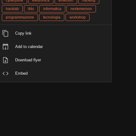
cyberpunk
elettronica
emerson
hacking
hacklab
ifdo
informatica
nextemerson
programmazione
tecnologia
workshop
Copy link
Add to calendar
Download flyer
Embed