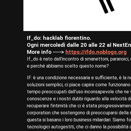
If_do: hacklab fiorentino.
Ogni mercoledì dalle 20 alle 22 al NextE
More info ---->
https://ifdo.noblogs.org
If_do è nato dall’incontro di smanettoni, paranoici, u
e perché abbiamo scelto questo nome?
IF: è una condizione necessaria e sufficiente, è la n
soluzioni semplici, ci piace capire come funzionano
tempo preoccupati dall’uso inconsapevole che ne vi
conoscenze e i nostri dubbi riguardo alla velocità
recuperare l’intimità che ci è stata progressivame
corporation che sostengono di preoccuparsi della n
questa si basano i loro business miliardari. Siamo f
tecnologici autogestiti, che ci danno la possibilità 