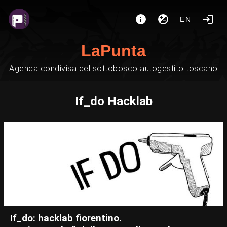
EN
LaPunta
Agenda condivisa del sottobosco autogestito toscano
If_do Hacklab
If_do: hacklab fiorentino.