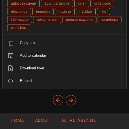
autocostruzione
autoriparazione
corsi
cyberpunk
elettronica
emerson
hacking
hacklab
ifdo
informatica
nextemerson
programmazione
tecnologia
workshop
Copy link
Add to calendar
Download flyer
Embed
HOME
ABOUT
ALTRE AGENDE