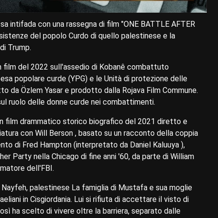
l csa intifada con una rassegna di film "ONE BATTLE AFTER
istenze del popolo Curdo di quello palestinese e la
 di Trump.
 film del 2022 sull'assedio di Kobanê combattuto
ifesa popolare curde (YPG) e le Unità di protezione delle
iretto da Özlem Yasar e prodotto dalla Rojava Film Commune.
a sul ruolo delle donne curde nei combattimenti.
 film drammatico storico biografico del 2021 diretto e
iatura con Will Berson , basato su un racconto della coppia
mento di Fred Hampton (interpretato da Daniel Kaluuya ),
her Party nella Chicago di fine anni '60, da parte di William
rmatore dell'FBI.
 Nayfeh, palestinese La famiglia di Mustafa e sua moglie
iani in Cisgiordania. Lui si rifiuta di accettare il visto di
così ha scelto di vivere oltre la barriera, separato dalle