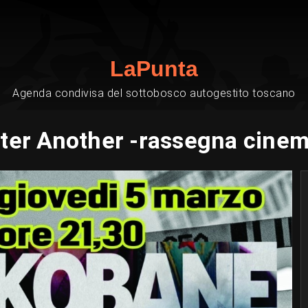
LaPunta
Agenda condivisa del sottobosco autogestito toscano
fter Another -rassegna cinema