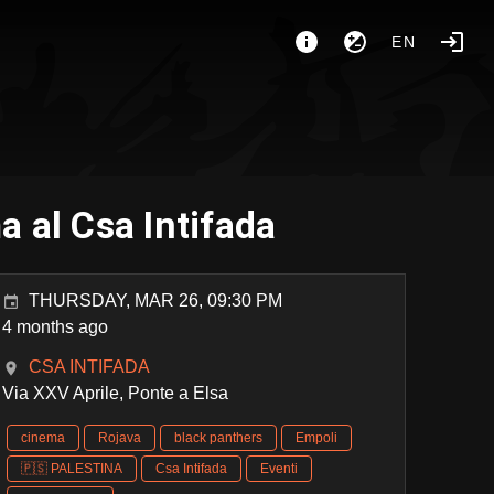
EN
 al Csa Intifada
THURSDAY, MAR 26, 09:30 PM
4 months ago
CSA INTIFADA
Via XXV Aprile, Ponte a Elsa
cinema
Rojava
black panthers
Empoli
🇵🇸 PALESTINA
Csa Intifada
Eventi