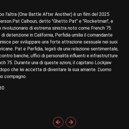
 l'altra (One Battle After Another) è un film del 2025
derson.Pat Calhoun, detto "Ghetto Pat" e "Rocketman", e
po rivoluzionario di estrema sinistra noto come French 75.
di detenzione in California, Perfidia umilia il comandante
finisce per sviluppare una forte attrazione sessuale nei suoi
icane. Pat e Perfidia, legati da una relazione sentimentale,
ntro banche, uffici di personalità influenti e infrastrutture
nch 75. Durante una di queste azioni, il capitano Lockjaw
e dopo che lei accetta di diventare la sua amante. L'uomo
 suo compagno.
30