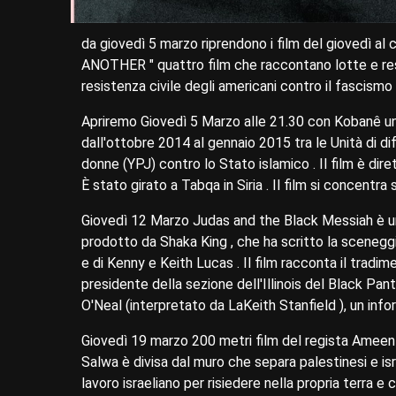
da giovedì 5 marzo riprendono i film del giovedì a
ANOTHER " quattro film che raccontano lotte e res
resistenza civile degli americani contro il fascismo
Apriremo Giovedì 5 Marzo alle 21.30 con Kobanê un
dall'ottobre 2014 al gennaio 2015 tra le Unità di d
donne (YPJ) contro lo Stato islamico . Il film è d
È stato girato a Tabqa in Siria . Il film si concentr
Giovedì 12 Marzo Judas and the Black Messiah è un
prodotto da Shaka King , che ha scritto la scenegg
e di Kenny e Keith Lucas . Il film racconta il tradi
presidente della sezione dell'Illinois del Black Pant
O'Neal (interpretato da LaKeith Stanfield ), un info
Giovedì 19 marzo 200 metri film del regista Ameen
Salwa è divisa dal muro che separa palestinesi e israel
lavoro israeliano per risiedere nella propria terra e 