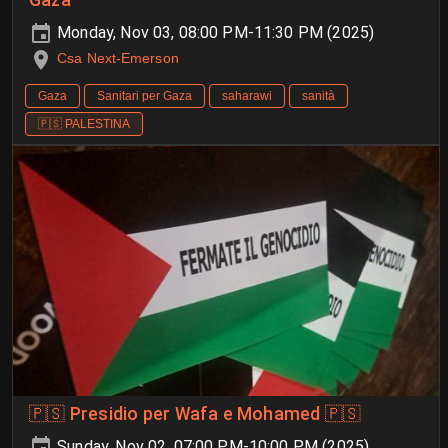
Gaza"
Monday, Nov 03, 08:00 PM-11:30 PM (2025)
Csa Next-Emerson
Gaza
Sanitari per Gaza
saharawi
sanità
🇵🇸 PALESTINA
🇵🇸 Presidio per Wafa e Mohamed 🇵🇸
Sunday, Nov 02, 07:00 PM-10:00 PM (2025)