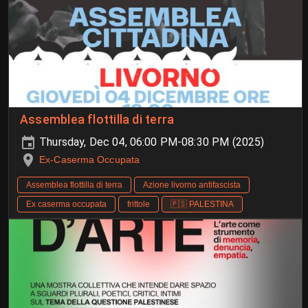
Assemblea flottilla di terra
Thursday, Dec 04, 06:00 PM-08:30 PM (2025)
Ex-Caserma Occupata
Assemblea flottilla di terra
Azione livorno antifascista
Ex caserma occupata
frittole
🇵🇸 PALESTINA