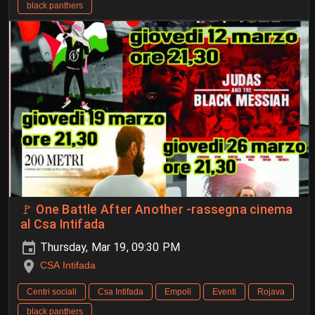
black panthers
🚩 One Battle After Another -rassegna cinema
al Csa Intifada
Thursday, Mar 19, 09:30 PM
CSA Intifada
Centri sociali
Csa Intifada
Empoli
Eventi
Rojava
black panthers