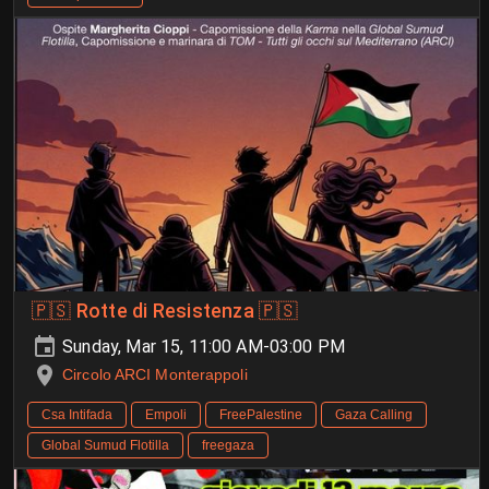
🇵🇸 Rotte di Resistenza 🇵🇸
Sunday, Mar 15, 11:00 AM-03:00 PM
Circolo ARCI Monterappoli
Csa Intifada
Empoli
FreePalestine
Gaza Calling
Global Sumud Flotilla
freegaza