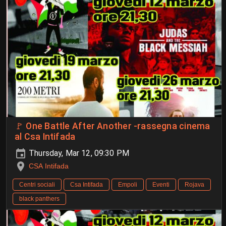
🚩 One Battle After Another -rassegna cinema
al Csa Intifada
Thursday, Mar 12, 09:30 PM
CSA Intifada
Centri sociali
Csa Intifada
Empoli
Eventi
Rojava
black panthers