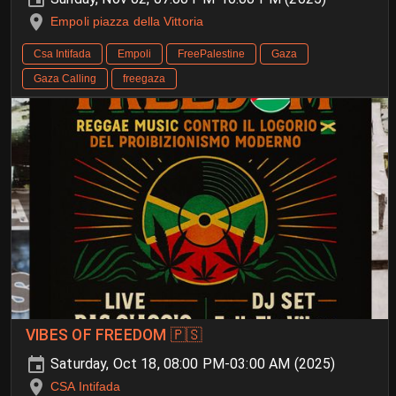
Empoli piazza della Vittoria
Csa Intifada
Empoli
FreePalestine
Gaza
Gaza Calling
freegaza
VIBES OF FREEDOM 🇵🇸
Saturday, Oct 18, 08:00 PM-03:00 AM (2025)
CSA Intifada