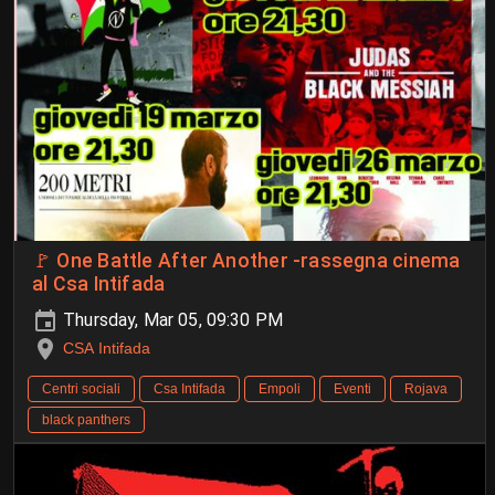
🚩 One Battle After Another -rassegna cinema
al Csa Intifada
Thursday, Mar 05, 09:30 PM
CSA Intifada
Centri sociali
Csa Intifada
Empoli
Eventi
Rojava
black panthers