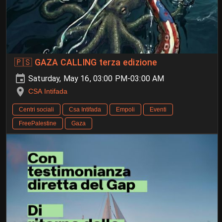
🇵🇸 GAZA CALLING terza edizione
Saturday, May 16, 03:00 PM-03:00 AM
CSA Intifada
Centri sociali
Csa Intifada
Empoli
Eventi
FreePalestine
Gaza