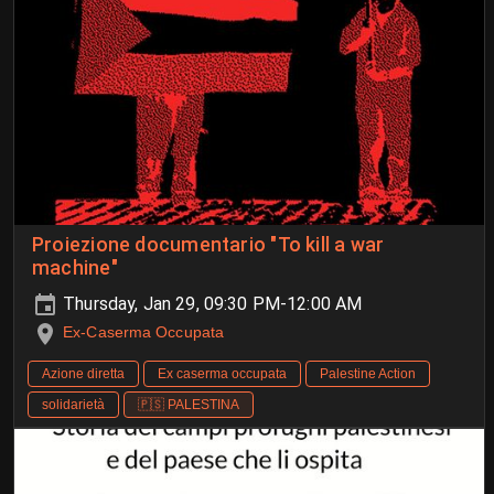
Proiezione documentario "To kill a war
machine"
Thursday, Jan 29, 09:30 PM-12:00 AM
Ex-Caserma Occupata
Azione diretta
Ex caserma occupata
Palestine Action
solidarietà
🇵🇸 PALESTINA