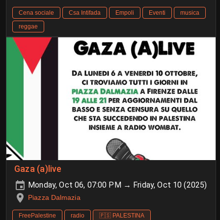
Cena sociale
Csa Intifada
Empoli
Eventi
musica
reggae
Gaza (a)live
Monday, Oct 06, 07:00 PM → Friday, Oct 10 (2025)
Piazza Dalmazia
FreePalestine
radio
🇵🇸 PALESTINA