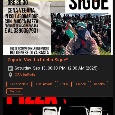
Zapata Vive La Lucha Sigue!!
Saturday, Sep 13, 08:30 PM-12:00 AM (2025)
CSA Intifada
Cena sociale
Csa Intifada
EZLN
Empoli
Incontro
Mexico