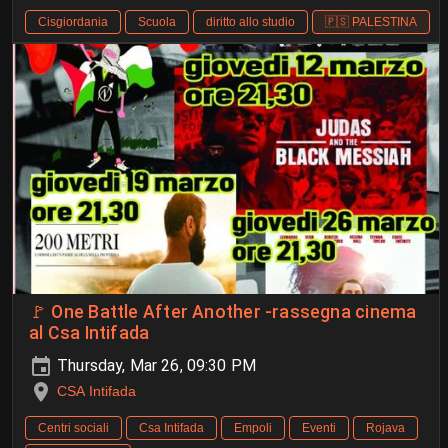
Cisgiordania
Scuola
diritto allo studio
🇵🇸 PALESTINA
🚩 One Battle After Another -rassegna cinema
al Csa Intifada
Thursday, Mar 26, 09:30 PM
CSA Intifada
Centri sociali
Csa Intifada
Empoli
Eventi
Rojava