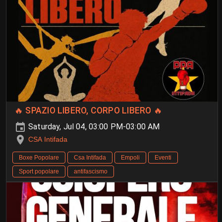
🔥 SPAZIO LIBERO, CORPO LIBERO 🔥
Saturday, Jul 04, 03:00 PM-03:00 AM
CSA Intifada
Boxe Popolare
Csa Intifada
Empoli
Eventi
Sport popolare
antifascismo