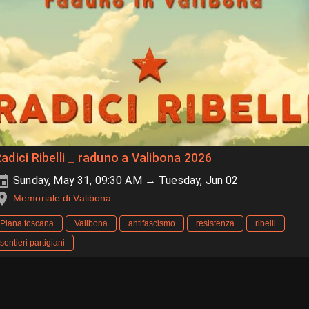
adici Ribelli _ raduno a Valibona 2026
Sunday, May 31, 09:30 AM → Tuesday, Jun 02
Memoriale di Valibona
Piana toscana
Valibona
antifascismo
resistenza
ribelli
sentieri partigiani