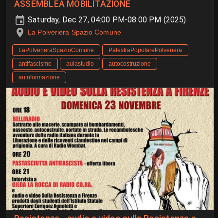
ASSEMBLEA MOBILITAZIONE
Saturday, Dec 27, 04:00 PM-08:00 PM (2025)
La Polveriera Spazio Comune
LaPolverieraSpazioComune
PalestraPopolarePolveriera
antifascismo
aulastudio
autocostruzione
autoformazione