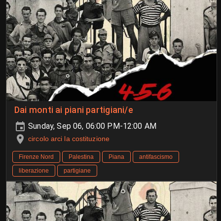
Dai monti ai piani partigiani/e
Sunday, Sep 06, 06:00 PM-12:00 AM
circolo arci la costituzione
Firenze Nord
Palestina
Piana
antifascismo
liberazione
partigiane