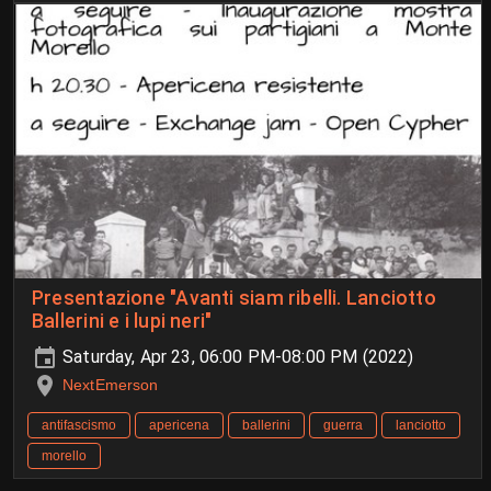
Presentazione "Avanti siam ribelli. Lanciotto
Ballerini e i lupi neri"
Saturday, Apr 23, 06:00 PM-08:00 PM (2022)
NextEmerson
antifascismo
apericena
ballerini
guerra
lanciotto
morello