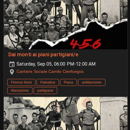
Dai monti ai piani partigiani/e
Saturday, Sep 05, 06:00 PM-12:00 AM
Cantiere Sociale Camilo Cienfuegos
Firenze Nord
Palestina
Piana
antifascismo
liberazione
partigiane