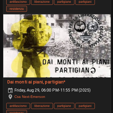
antifascismo
liberazione
partigiane
partigiani
resistenza
Dai monti ai piani, partigian*
Friday, Aug 29, 06:00 PM-11:55 PM (2025)
Csa Next-Emerson
antifascismo
liberazione
partigiane
partigiani