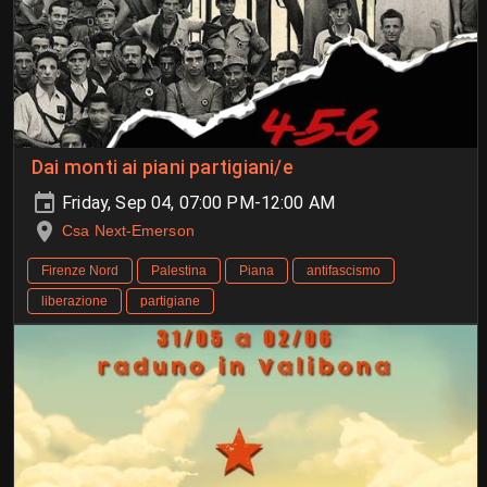
Dai monti ai piani partigiani/e
Friday, Sep 04, 07:00 PM-12:00 AM
Csa Next-Emerson
Firenze Nord
Palestina
Piana
antifascismo
liberazione
partigiane