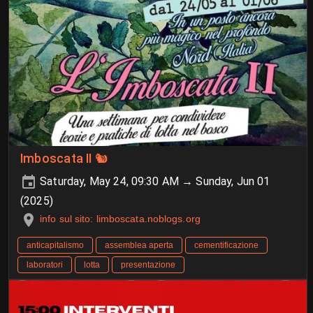
Imboscata II 🐿️
Saturday, May 24, 09:30 AM → Sunday, Jun 01
(2025)
info sul sito: limboscata.noblogs.org
anticapitalismo
assemblea aperta
cementificazione
laboratori
lotta
presentazione