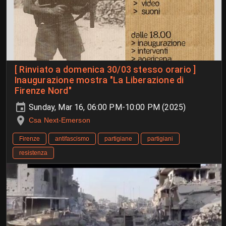
[ Rinviato a domenica 30/03 stesso orario ]
Inaugurazione mostra "La Liberazione di
Firenze Nord"
Sunday, Mar 16, 06:00 PM-10:00 PM (2025)
Csa Next-Emerson
Firenze
antifascismo
partigiane
partigiani
resistenza