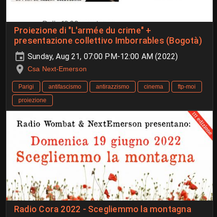
Proiezione di "L'armée du crime" +
presentazione collettivo Imborrables (Bogotà)
Sunday, Aug 21, 07:00 PM-12:00 AM (2022)
Csa Next-Emerson
Parigi
antifascismo
antirazzismo
cinema
ftp-moi
proiezione
Radio Cora 2022 - Scegliemmo la montagna