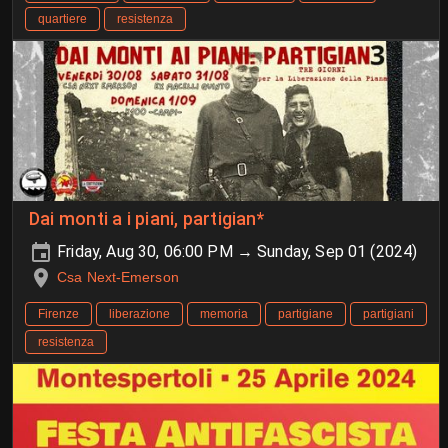
quartiere
resistenza
Dai monti a i piani, partigian*
Friday, Aug 30, 06:00 PM → Sunday, Sep 01 (2024)
Csa Next-Emerson
Firenze
liberazione
memoria
partigiane
partigiani
resistenza