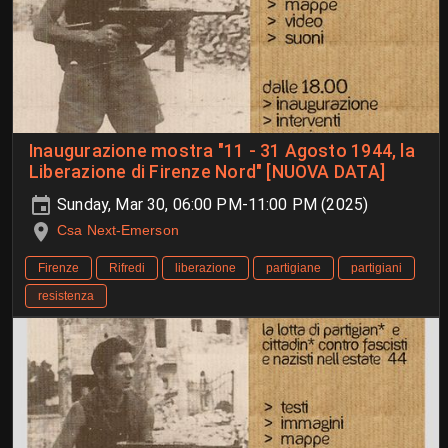
Inaugurazione mostra "11 - 31 Agosto 1944, la
Liberazione di Firenze Nord" [NUOVA DATA]
Sunday, Mar 30, 06:00 PM-11:00 PM (2025)
Csa Next-Emerson
Firenze
Rifredi
liberazione
partigiane
partigiani
resistenza