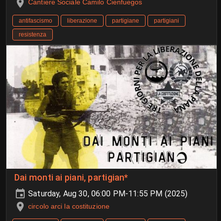
Cantiere Sociale Camilo Cienfuegos
antifascismo
liberazione
partigiane
partigiani
resistenza
Dai monti ai piani, partigian*
Saturday, Aug 30, 06:00 PM-11:55 PM (2025)
circolo arci la costituzione