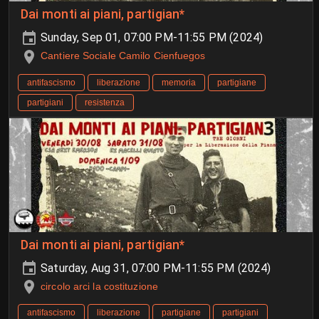
Dai monti ai piani, partigian*
Sunday, Sep 01, 07:00 PM-11:55 PM (2024)
Cantiere Sociale Camilo Cienfuegos
antifascismo
liberazione
memoria
partigiane
partigiani
resistenza
Dai monti ai piani, partigian*
Saturday, Aug 31, 07:00 PM-11:55 PM (2024)
circolo arci la costituzione
antifascismo
liberazione
partigiane
partigiani