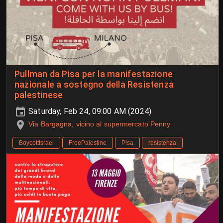
Pullman da Pisa per la manifestazione
nazionale a sostegno della Resistenza
palestinese
Saturday, Feb 24, 09:00 AM (2024)
Via Bargagna, vicino al supermercato Penny
BoycottIsrael
FreePalestine
Pisa
resistenza