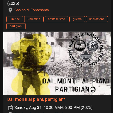
(2025)
Casina di Fontesanta
Firenze
Palestina
antifascismo
guerra
liberazione
partigiani
Dai monti ai piani, partigian*
Sunday, Aug 31, 10:30 AM-06:00 PM (2025)