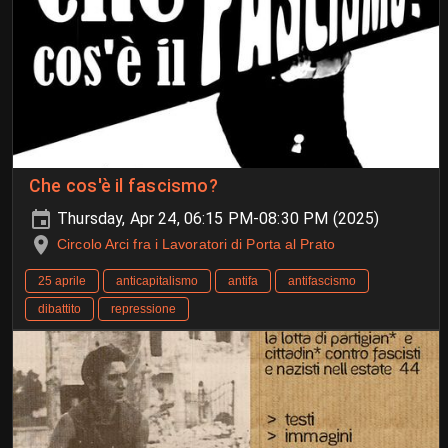
Che cos'è il fascismo?
Thursday, Apr 24, 06:15 PM-08:30 PM (2025)
Circolo Arci fra i Lavoratori di Porta al Prato
25 aprile
anticapitalismo
antifa
antifascismo
dibattito
repressione