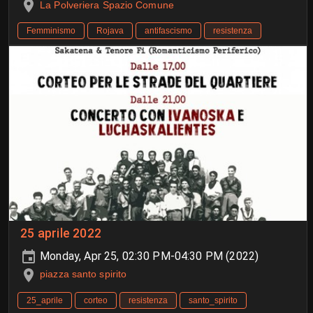
La Polveriera Spazio Comune
Femminismo
Rojava
antifascismo
resistenza
25 aprile 2022
Monday, Apr 25, 02:30 PM-04:30 PM (2022)
piazza santo spirito
25_aprile
corteo
resistenza
santo_spirito