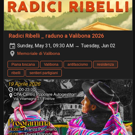
Radici Ribelli _ raduno a Valibona 2026
Sunday, May 31, 09:30 AM → Tuesday, Jun 02
Memoriale di Valibona
Piana toscana
Valibona
antifascismo
resistenza
ribelli
sentieri partigiani