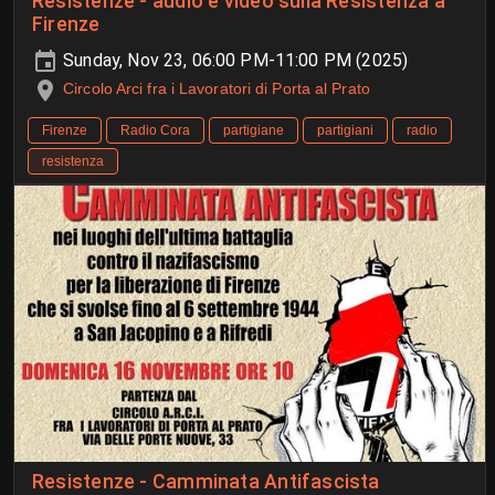
Resistenze - audio e video sulla Resistenza a
Firenze
Sunday, Nov 23, 06:00 PM-11:00 PM (2025)
Circolo Arci fra i Lavoratori di Porta al Prato
Firenze
Radio Cora
partigiane
partigiani
radio
resistenza
Resistenze - Camminata Antifascista