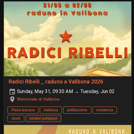
Radici Ribelli _ raduno a Valibona 2026
Sunday, May 31, 09:30 AM → Tuesday, Jun 02
Memoriale di Valibona
Piana toscana
Valibona
antifascismo
resistenza
ribelli
sentieri partigiani