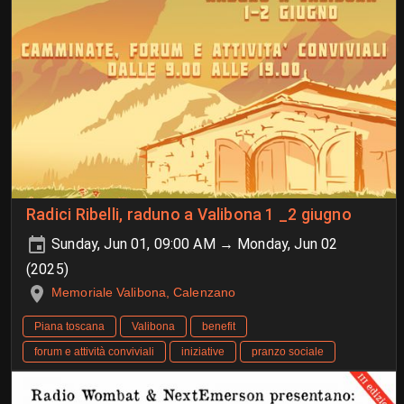
Radici Ribelli, raduno a Valibona 1 _2 giugno
Sunday, Jun 01, 09:00 AM → Monday, Jun 02
(2025)
Memoriale Valibona, Calenzano
Piana toscana
Valibona
benefit
forum e attività conviviali
iniziative
pranzo sociale