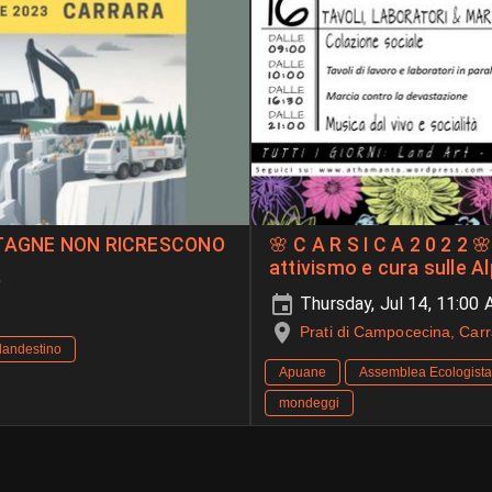
ONTAGNE NON RICRESCONO
🌸 C A R S I C A 2 0 2 2 🌸 Quattro giorni di socialità,
attivismo e cura sulle A
)
Thursday, Jul 14, 11:00
Prati di Campocecina, Carr
landestino
Apuane
Assemblea Ecologist
mondeggi