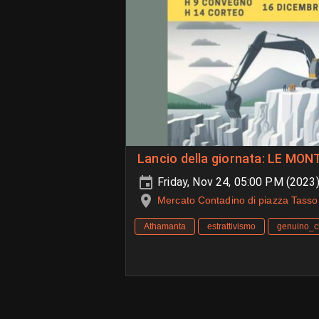
Lancio della giornata: LE M
Friday, Nov 24, 05:00 PM (2023
Mercato Contadino di piazza Tasso
Athamanta
estrattivismo
genuino_c