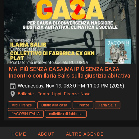
MAI PIÙ SENZA CASA,MAI PIÙ SENZA GAZA.
Incontro con Ilaria Salis sulla giustizia abitativa
Wednesday, Nov 19, 08:30 PM-11:00 PM (2025)
Brillante - Teatro Lippi, Firenze Nova
Arci Firenze
Diritto alla casa
Firenze
Ilaria Salis
JACOBIN ITALIA
collettivo di fabbrica
HOME
ABOUT
ALTRE AGENDE