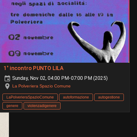
1° incontro PUNTO LILA
Sunday, Nov 02, 04:00 PM-07:00 PM (2025)
La Polveriera Spazio Comune
LaPolverieraSpazioComune
autoformazione
autogestione
genere
violenzadigenere