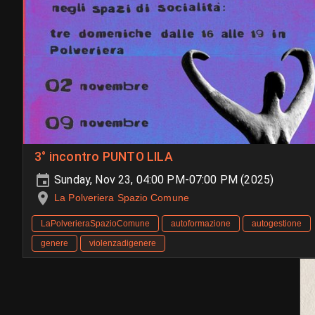
3° incontro PUNTO LILA
Sunday, Nov 23, 04:00 PM-07:00 PM (2025)
La Polveriera Spazio Comune
LaPolverieraSpazioComune
autoformazione
autogestione
genere
violenzadigenere