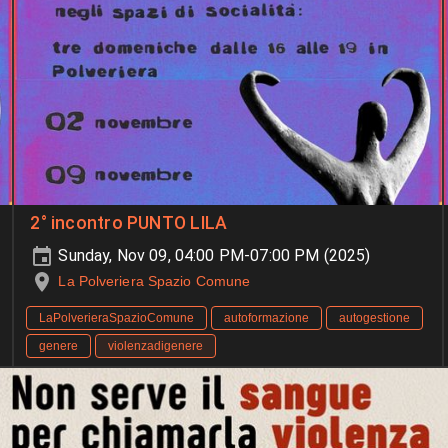
2° incontro PUNTO LILA
Sunday, Nov 09, 04:00 PM-07:00 PM (2025)
La Polveriera Spazio Comune
LaPolverieraSpazioComune
autoformazione
autogestione
genere
violenzadigenere