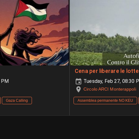
Cena per liberare le lotte
0 PM
Tuesday, Feb 27, 08:30 
Circolo ARCI Monterappoli
Gaza Calling
Assemblea permanente NO KEU