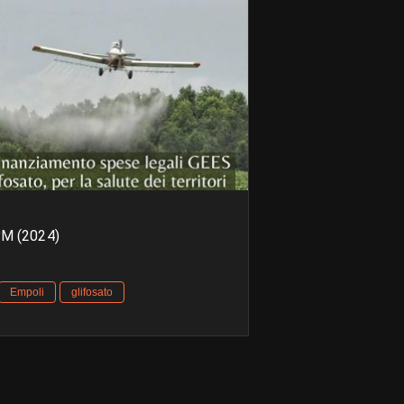
PM (2024)
Empoli
glifosato