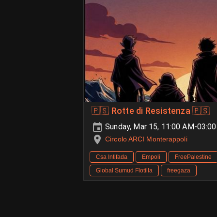
🇵🇸 Rotte di Resistenza 🇵🇸
Sunday, Mar 15, 11:00 AM-03:0
Circolo ARCI Monterappoli
Csa Intifada
Empoli
FreePalestine
Global Sumud Flotilla
freegaza