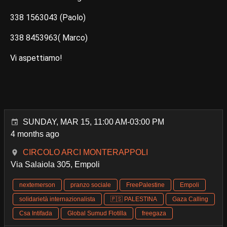
338 1563043 (Paolo)
338 8453963( Marco)
Vi aspettiamo!
SUNDAY, MAR 15, 11:00 AM-03:00 PM
4 months ago
CIRCOLO ARCI MONTERAPPOLI
Via Salaiola 305, Empoli
nextemerson
pranzo sociale
FreePalestine
Empoli
solidarietà internazionalista
🇵🇸 PALESTINA
Gaza Calling
Csa Intifada
Global Sumud Flotilla
freegaza