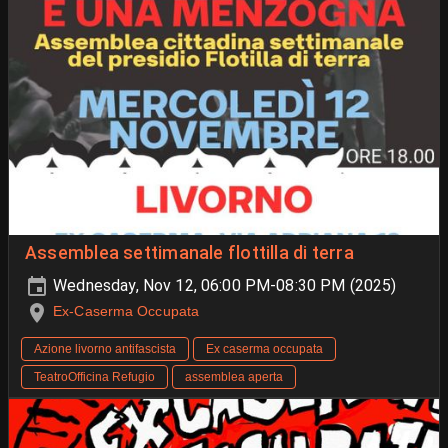
Assemblea settimanale flottilla di terra
Wednesday, Nov 12, 06:00 PM-08:30 PM (2025)
Ex-Caserma Occupata
Azione livorno antifascista
Ex caserma occupata
TeatroOfficina Refugio
assemblea aperta