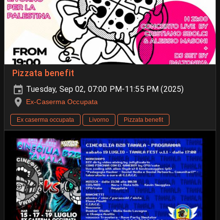
Pizzata benefit
Tuesday, Sep 02, 07:00 PM-11:55 PM (2025)
Ex-Caserma Occupata
Ex caserma occupata
Livorno
Pizzata benefit