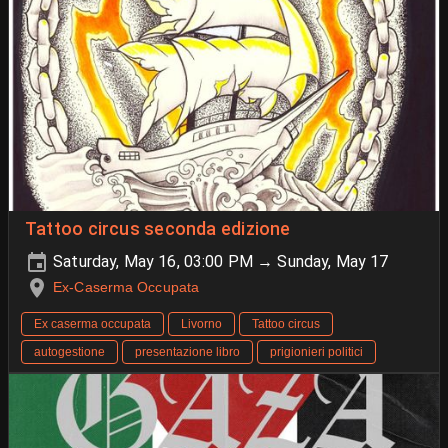
Tattoo circus seconda edizione
Saturday, May 16, 03:00 PM → Sunday, May 17
Ex-Caserma Occupata
Ex caserma occupata
Livorno
Tattoo circus
autogestione
presentazione libro
prigionieri politici