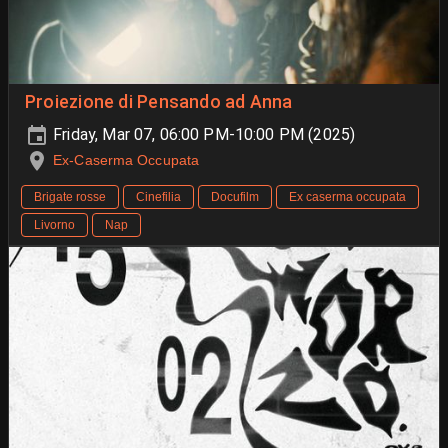
Proiezione di Pensando ad Anna
Friday, Mar 07, 06:00 PM-10:00 PM (2025)
Ex-Caserma Occupata
Brigate rosse
Cinefilia
Docufilm
Ex caserma occupata
Livorno
Nap