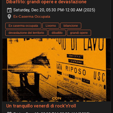
Dibattito: grandi opere e devastazione
Saturday, Dec 20, 05:30 PM-12:00 AM (2025)
Ex-Caserma Occupata
Ex caserma occupata
Livorno
bilancione
devastazione del territorio
dibattito
grandi opere
Un tranquillo venerdì di rock'n'roll