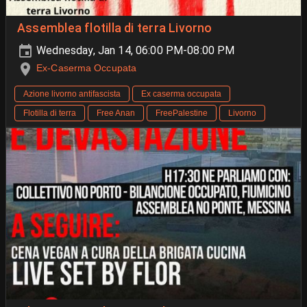
Assemblea flotilla di terra Livorno
Wednesday, Jan 14, 06:00 PM-08:00 PM
Ex-Caserma Occupata
Azione livorno antifascista
Ex caserma occupata
Flotilla di terra
Free Anan
FreePalestine
Livorno