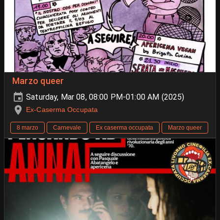
Marzo queer
Saturday, Mar 08, 08:00 PM-01:00 AM (2025)
Ex-Caserma Occupata
8 marzo
Carnevale
Ex caserma occupata
Marzo queer