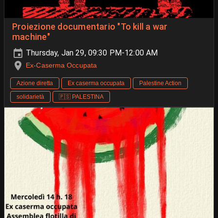
Proiezione documentario "To kill a war
machine"
Thursday, Jan 29, 09:30 PM-12:00 AM
Ex-Caserma Occupata
Azione diretta
Ex caserma occupata
Palestine Action
solidarietà
🇵🇸 PALESTINA