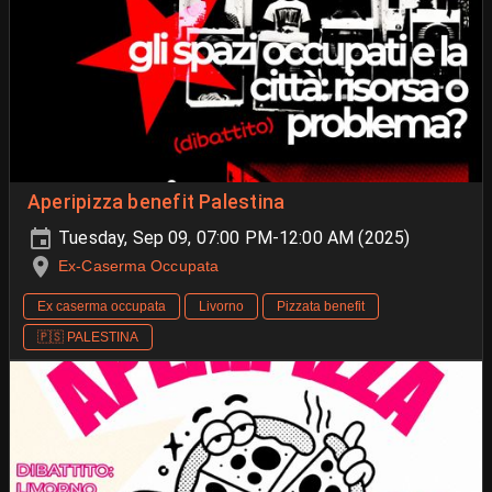
Aperipizza benefit Palestina
Tuesday, Sep 09, 07:00 PM-12:00 AM (2025)
Ex-Caserma Occupata
Ex caserma occupata
Livorno
Pizzata benefit
🇵🇸 PALESTINA