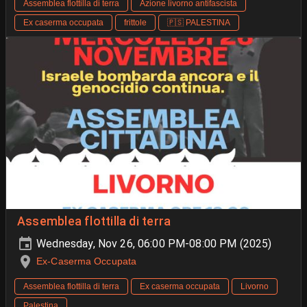
Assemblea flottilla di terra
Azione livorno antifascista
Ex caserma occupata
frittole
🇵🇸 PALESTINA
Assemblea flottilla di terra
Wednesday, Nov 26, 06:00 PM-08:00 PM (2025)
Ex-Caserma Occupata
Assemblea flottilla di terra
Ex caserma occupata
Livorno
Palestina