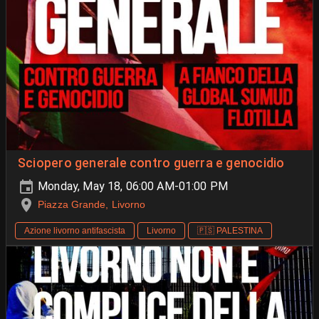
Sciopero generale contro guerra e genocidio
Monday, May 18, 06:00 AM-01:00 PM
Piazza Grande, Livorno
Azione livorno antifascista
Livorno
🇵🇸 PALESTINA