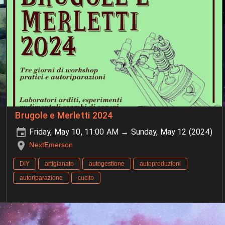
Brugole e Merletti 2024
Friday, May 10, 11:00 AM → Sunday, May 12 (2024)
NextEmerson
DIY
artigianato
autogestione
autoproduzioni
autoriparazione
cucito