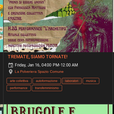
TREMATE, SIAMO TORNATE!
Friday, Jan 16, 04:00 PM-12:00 AM
La Polveriera Spazio Comune
arte collettiva
autoformazione
laboratori
musica
performance
transfemminismo