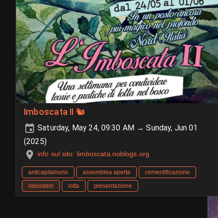
Imboscata II 🐿️
Saturday, May 24, 09:30 AM → Sunday, Jun 01
(2025)
info sul sito: limboscata.noblogs.org
anticapitalismo
assemblea aperta
cementificazione
laboratori
lotta
presentazione