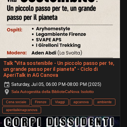
Talk "Vita sostenibile - Un piccolo passo per te,
un grande passo per il pianeta" - Ciclo di
AperiTalk in AG Canova
Saturday, Jul 05, 06:00 PM-08:00 PM (2025)
Sala Autogestita della BiblioteCaNova Isolotto
Cena sociale
Firenze
Viaggi
agcanova
ambiente
aperitalkinagcanova