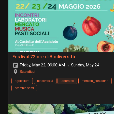
Festival 72 ore di Biodiversità
Friday, May 22, 09:00 AM → Sunday, May 24
Scandicci
agricoltura
biodiversità
laboratori
mercato_contadino
scambio semi