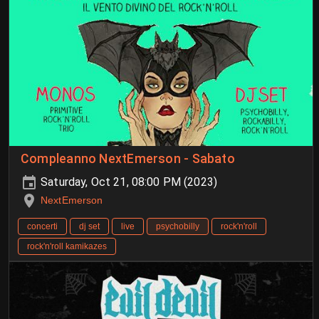
Compleanno NextEmerson - Sabato
Saturday, Oct 21, 08:00 PM (2023)
NextEmerson
concerti
dj set
live
psychobilly
rock'n'roll
rock'n'roll kamikazes