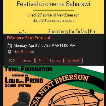
FiSahara Film Festival
Monday, Apr 27, 07:30 PM-11:00 PM
NextEmerson
D2D
cinema
film
fisahara
saharawi