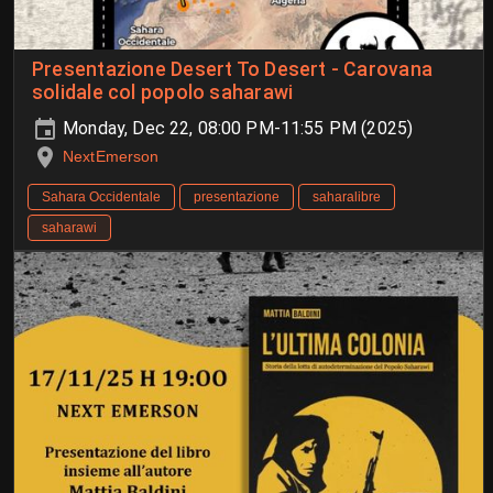
Presentazione Desert To Desert - Carovana
solidale col popolo saharawi
Monday, Dec 22, 08:00 PM-11:55 PM (2025)
NextEmerson
Sahara Occidentale
presentazione
saharalibre
saharawi