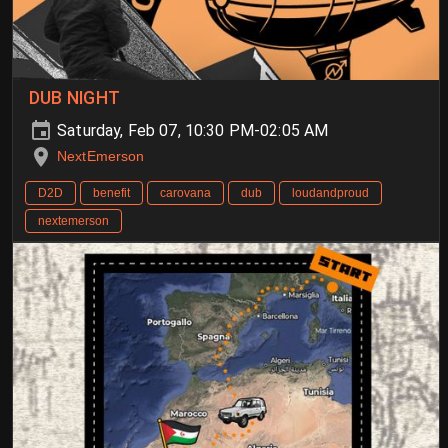
DUB NIGHT
Saturday, Feb 07, 10:30 PM-02:05 AM
NextEmerson
D2D
benefit
carovana
dub
loudandproud
nextemerson