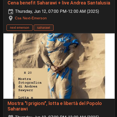
Cena benefit Saharawi + live Andrea Santalusia
Thursday, Jun 12, 07:00 PM-12:00 AM (2025)
Csa Next-Emerson
next emerson
saharawi
Mostra "I prigioni", lotta e libertà del Popolo
Saharawi