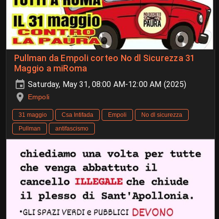
Pullman da Empoli corteo No dl Sicurezza 31
Maggio a miRoma
Saturday, May 31, 08:00 AM-12:00 AM (2025)
Empoli
31 maggio
Csa Intifada
Empoli
No dl sicurezza
Pullman
antifascismo