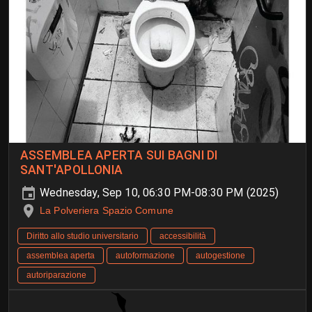
ASSEMBLEA APERTA SUI BAGNI DI
SANT'APOLLONIA
Wednesday, Sep 10, 06:30 PM-08:30 PM (2025)
La Polveriera Spazio Comune
Diritto allo studio universitario
accessibilità
assemblea aperta
autoformazione
autogestione
autoriparazione