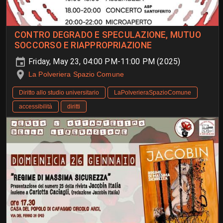
CONTRO DEGRADO E SPECULAZIONE, MUTUO
SOCCORSO E RIAPPROPRIAZIONE
Friday, May 23, 04:00 PM-11:00 PM (2025)
La Polveriera Spazio Comune
Diritto allo studio universitario
LaPolverieraSpazioComune
accessibilità
diritti