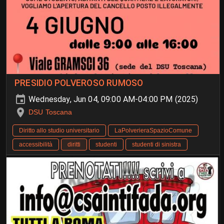
PRESIDIO POLVEROSO RUMOSO
Wednesday, Jun 04, 09:00 AM-04:00 PM (2025)
DSU Toscana
Diritto allo studio universitario
LaPolverieraSpazioComune
accessibilità
diritti
studenti
studenti di sinistra